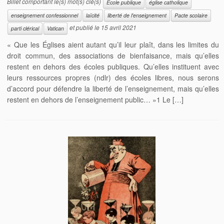
Billet comportant le(s) mot(s) clé(s)
Ecole publique
église catholique
enseignement confessionnel
laïcité
liberté de l'enseignement
Pacte scolaire
et publié le
15 avril 2021
parti clérical
Vatican
« Que les Églises aient autant qu’il leur plaît, dans les limites du
droit commun, des associations de bienfaisance, mais qu’elles
restent en dehors des écoles publiques. Qu’elles instituent avec
leurs ressources propres (ndlr) des écoles libres, nous serons
d’accord pour défendre la liberté de l’enseignement, mais qu’elles
restent en dehors de l’enseignement public… »1 Le […]