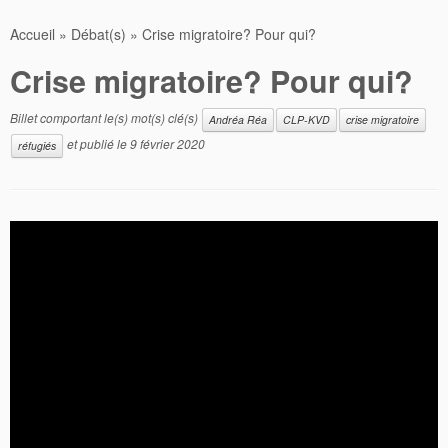
Accueil
»
Débat(s)
»
Crise migratoire? Pour qui?
Crise migratoire? Pour qui?
Billet comportant le(s) mot(s) clé(s)
Andréa Réa
CLP-KVD
crise migratoire
et publié le
9 février 2020
réfugiés