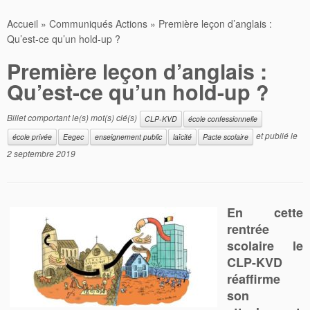
Accueil
»
Communiqués Actions
»
Première leçon d’anglais :
Qu’est-ce qu’un hold-up ?
Première leçon d’anglais :
Qu’est-ce qu’un hold-up ?
Billet comportant le(s) mot(s) clé(s)
CLP-KVD
école confessionnelle
et publié le
école privée
Eegec
enseignement public
laïcité
Pacte scolaire
2 septembre 2019
En cette
rentrée
scolaire le
CLP-KVD
réaffirme
son