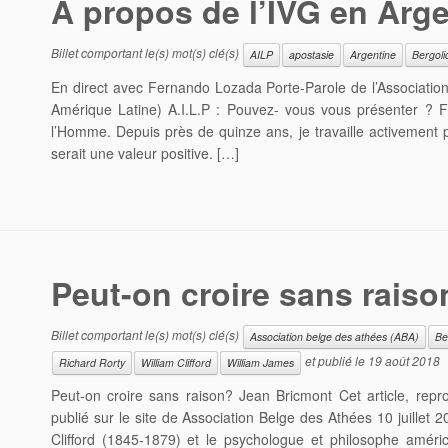
A propos de l’IVG en Arg
Billet comportant le(s) mot(s) clé(s)
AILP
apostasie
Argentine
Bergoli
En direct avec Fernando Lozada Porte-Parole de l’Association
Amérique Latine) A.I.L.P : Pouvez- vous vous présenter ? F
l’Homme. Depuis près de quinze ans, je travaille activement p
serait une valeur positive. […]
Peut-on croire sans raiso
Billet comportant le(s) mot(s) clé(s)
Association belge des athées (ABA)
Be
et publié le
19 août 2018
Richard Rorty
William Clifford
William James
Peut-on croire sans raison? Jean Bricmont Cet article, reprod
publié sur le site de Association Belge des Athées 10 juillet 
Clifford (1845-1879) et le psychologue et philosophe amér