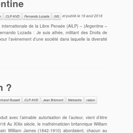
entine
et publié le
19 août 2018
o
CLP-KVD
Fernando Lozada
IVG
 internationale de la Libre Pensée (AILP) – (Argentine –
ernando Lozada : Je suis athée, militant des Droits de
our l’avènement d’une société dans laquelle la diversité
n ?
rtrand Russell
CLP-KVD
Jean Bricmont
Nietzsche
raison
uit avec l’aimable autorisation de l’auteur, vient d’être
2018 Au XIXe siècle, le mathématicien britannique William
icain William James (1842-1910) abordaient, chacun au