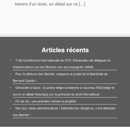
travers d’un texte, un débat sur ce […]
Articles récents
114e Conférence Internationale de l’OIT. Déclaration de délégués et
d’observateurs sur les Mineurs non accompagnés (MNA)
Pour la défense des libertés: stoppons le projet de loi liberticide de
Bernard Quintin !
Génocide à Gaza : la justice belge condamne à nouveau l’État belge et
ouvre un débat historique sur la primauté du droit international
Fin de vie : une première victoire à amplifier
Non aux rafles administratives ! Défendre les réfugié·es, c’est défendre
nos libertés !