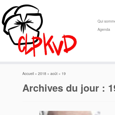
Passer
au
contenu
Qui somm
Agenda
Accueil
»
2018
»
août
»
19
Archives du jour :
1