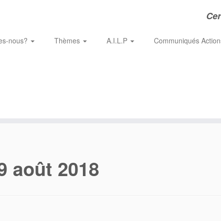
Cer
es-nous?
Thèmes
A.I.L.P
Communiqués Actio
9 août 2018