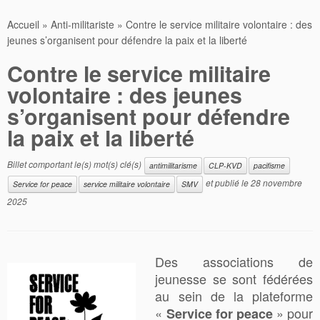
Accueil
»
Anti-militariste
»
Contre le service militaire volontaire : des
jeunes s’organisent pour défendre la paix et la liberté
Contre le service militaire
volontaire : des jeunes
s’organisent pour défendre
la paix et la liberté
Billet comportant le(s) mot(s) clé(s)
antimilitarisme
CLP-KVD
pacifisme
et publié le
28 novembre
Service for peace
service militaire volontaire
SMV
2025
Des
associations de
jeunesse
se sont fédérées
au sein de la plateforme
«
»
pour
Service for peace