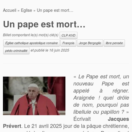
Accueil
»
Eglise
»
Un pape est mort…
Un pape est mort…
Billet comportant le(s) mot(s) clé(s)
CLP-KVD
Église catholique apostolique romaine
François
Jorge Bergoglio
libre pensée
et publié le
16 juin 2025
pédo-criminalité
«
Le Pape est mort, un
nouveau Pape est
appelé à régner.
Araignée ! quel drôle
de nom, pourquoi pas
»
libellule ou papillon ?
Écrivait
Jacques
. Le 21 avril 2025 jour de la pâque chrétienne,
Prévert