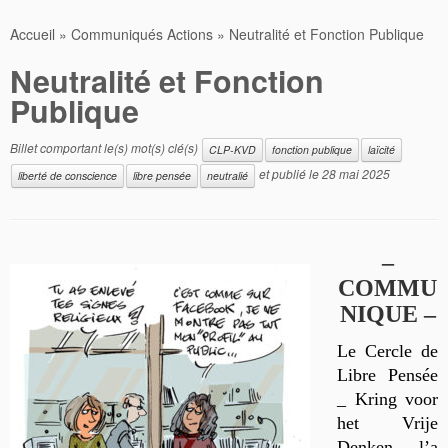
Accueil
»
Communiqués Actions
»
Neutralité et Fonction Publique
Neutralité et Fonction
Publique
Billet comportant le(s) mot(s) clé(s)
CLP-KVD
fonction publique
laïcité
et publié le
28 mai 2025
liberté de conscience
libre pensée
neutralié
–
COMMU
NIQUE –
Le Cercle de
Libre Pensée
_ Kring voor
het Vrije
Denken
l’a