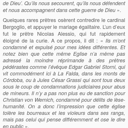
de Dieu’. Qu’ils nous secourent, qu’ils nous défendent
».
et nous accompagnent dans cette guerre de Dieu
Quelques rares prêtres osèrent contredire le cardinal
Bergoglio, et appuyer le mariage égalitaire. L’un d’eux
fut le prêtre Nicolas Alessio, qui fut rapidement
éloigné de la curie. A ce propos, il dit : «
Ils m’ont
condamné et expulsé pour mes idées différentes. Et
notez bien que cette même Eglise n’a même pas
adressé la moindre réprimande à des prêtres
pédérastes comme l’évêque Edgar Gabriel Storni, qui
vit commodément ici à La Falda, dans les monts de
Córdoba, ou à Jules César Grassi qui sont tous deux
sous le coup de condamnations judiciaires pour abus
de mineurs. Il n’y a pas non plus eu de sanction pour
Christian von Wernich, condamné pour délits de lèse-
humanité. On a donc l’impression que cette église
tolère les bourreaux et les violeurs dans ses rangs,
mais pas celui qui pense différemment et ose le dire
».
en public