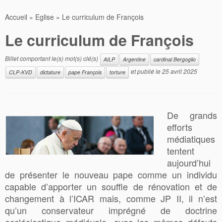
Accueil
»
Eglise
»
Le curriculum de François
Le curriculum de François
Billet comportant le(s) mot(s) clé(s)
AILP
Argentine
cardinal Bergoglio
et publié le
25 avril 2025
CLP-KVD
dictature
pape François
torture
De grands
efforts
médiatiques
tentent
aujourd’hui
de présenter le nouveau pape comme un individu
capable d’apporter un souffle de rénovation et de
changement à l’ICAR mais, comme JP II, il n’est
qu’un conservateur imprégné de doctrine
ecclésiastique médiévale, avec les mêmes défauts