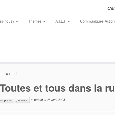
Cer
es-nous?
Thèmes
A.I.L.P
Communiqués Actio
ns la rue !
 Toutes et tous dans la ru
et publié le
28 avril 2025
 de guerre
pacifisme