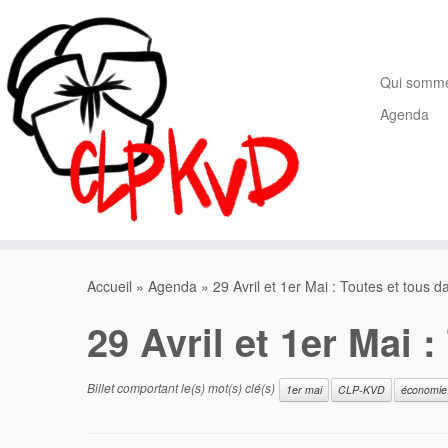
Passer
au
contenu
Qui somm
Agenda
Accueil
»
Agenda
»
29 Avril et 1er Mai : Toutes et tous da
29 Avril et 1er Mai :
Billet comportant le(s) mot(s) clé(s)
1er mai
CLP-KVD
économie