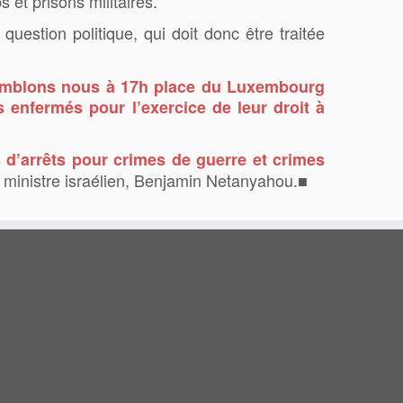
 et prisons militaires.
uestion politique, qui doit donc être traitée
mblons nous à 17h place du Luxembourg
s enfermés pour l’exercice de leur droit à
d’arrêts pour crimes de guerre et crimes
 ministre israélien, Benjamin Netanyahou.
■