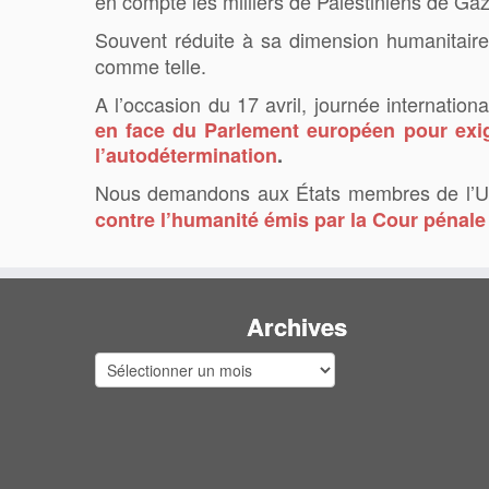
en compte les milliers de Palestiniens de Gaz
Souvent réduite à sa dimension humanitaire, 
comme telle.
A l’occasion du 17 avril, journée internationa
en face du Parlement européen pour exiger
l’autodétermination
.
Nous demandons aux États membres de l’UE
contre l’humanité émis par la Cour pénale 
Archives
Archives