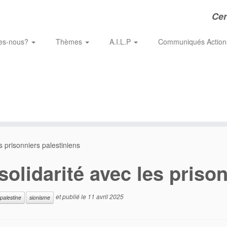
Cer
es-nous?
Thèmes
A.I.L.P
Communiqués Actio
 prisonniers palestiniens
lidarité avec les prison
et publié le
11 avril 2025
palestine
sionisme