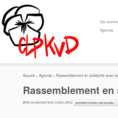
Passer
au
contenu
Qui somm
Agenda
Accueil
»
Agenda
»
Rassemblement en solidarité avec les
Rassemblement en so
Billet comportant le(s) mot(s) clé(s)
autodétermination des peuples