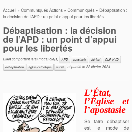
Accueil
»
Communiqués Actions
»
Communiqués
»
Débaptisation :
la décision de l’APD : un point d’appui pour les libertés
Débaptisation : la décision
de l’APD : un point d’appui
pour les libertés
Billet comportant le(s) mot(s) clé(s)
APD
apostasie
clérical
CLP-KVD
et publié le
22 février 2024
débaptisation
église catholique
laïcité
L’État,
l’Église et
l’apostasie
Se faire débaptiser
est le mode de