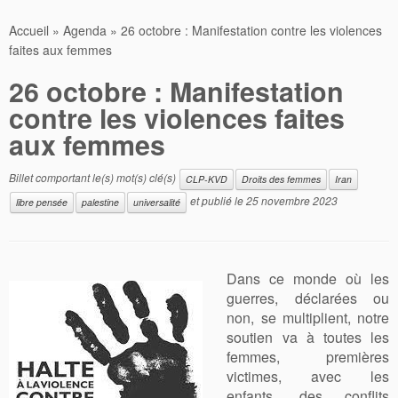
Accueil
»
Agenda
»
26 octobre : Manifestation contre les violences
faites aux femmes
26 octobre : Manifestation
contre les violences faites
aux femmes
Billet comportant le(s) mot(s) clé(s)
CLP-KVD
Droits des femmes
Iran
et publié le
25 novembre 2023
libre pensée
palestine
universalité
Dans ce monde où les
guerres, déclarées ou
non, se multiplient, notre
soutien va à toutes les
femmes, premières
victimes, avec les
enfants, des conflits