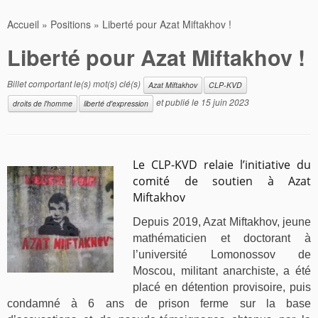
Accueil
»
Positions
»
Liberté pour Azat Miftakhov !
Liberté pour Azat Miftakhov !
Billet comportant le(s) mot(s) clé(s)
Azat Miftakhov
CLP-KVD
et publié le
15 juin 2023
droits de l'homme
liberté d'expression
Le CLP-KVD
relaie l’initiative du
comité de soutien à Azat
Miftakhov
Depuis 2019, Azat Miftakhov, jeune
mathématicien et doctorant à
l’université Lomonossov de
Moscou, militant anarchiste, a été
placé en détention provisoire, puis
condamné à 6 ans de prison ferme sur la base