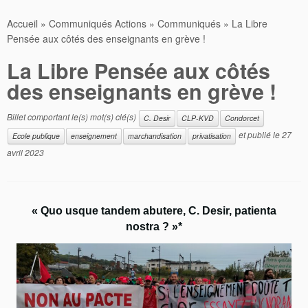
Accueil
»
Communiqués Actions
»
Communiqués
»
La Libre
Pensée aux côtés des enseignants en grève !
La Libre Pensée aux côtés
des enseignants en grève !
Billet comportant le(s) mot(s) clé(s)
C. Desir
CLP-KVD
Condorcet
et publié le
27
Ecole publique
enseignement
marchandisation
privatisation
avril 2023
« Quo usque tandem abutere, C. Desir, patienta
nostra ? »*