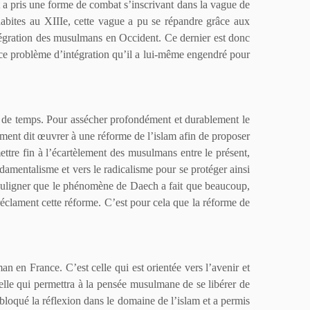
t a pris une forme de combat s’inscrivant dans la vague de
habites au
XIIIe,
cette vague a pu se répandre grâce aux
tégration des musulmans en Occident. Ce dernier est donc
e problème d’intégration qu’il a lui-même engendré pour
e de temps. Pour assécher profondément et durablement le
trement dit œuvrer à une réforme de l’islam afin de proposer
ttre fin à l’écartèlement des musulmans entre le présent,
ndamentalisme et vers le radicalisme pour se protéger ainsi
A souligner que le phénomène de Daech a fait que beaucoup,
 réclament cette réforme. C’est pour cela que la réforme de
an en France. C’est celle qui est orientée vers l’avenir et
nnelle qui permettra à la pensée musulmane de se libérer de
a bloqué la réflexion dans le domaine de l’islam et a permis