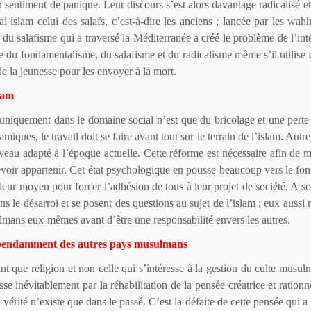
n sentiment de panique. Leur discours s’est alors davantage radicalisé e
i islam celui des salafs, c’est-à-dire les anciens ; lancée par les wah
du salafisme qui a traversé la Méditerranée a créé le problème de l’in
u fondamentalisme, du salafisme et du radicalisme même s’il utilise c
 de la jeunesse pour les envoyer à la mort.
slam
t uniquement dans le domaine social n’est que du bricolage et une pert
miques, le travail doit se faire avant tout sur le terrain de l’islam. Au
au adapté à l’époque actuelle. Cette réforme est nécessaire afin de me
devoir appartenir. Cet état psychologique en pousse beaucoup vers le fo
illeur moyen pour forcer l’adhésion de tous à leur projet de société. 
ans le désarroi et se posent des questions au sujet de l’islam ; eux aussi
ulmans eux-mêmes avant d’être une responsabilité envers les autres.
dépendamment des autres pays musulmans
ant que religion et non celle qui s’intéresse à la gestion du culte musulm
asse inévitablement par la réhabilitation de la pensée créatrice et ratio
 vérité n’existe que dans le passé. C’est la défaite de cette pensée qui 