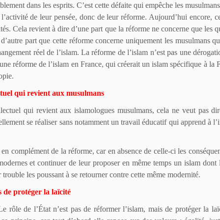
ablement dans les esprits. C’est cette défaite qui empêche les musulman
 l’activité de leur pensée, donc de leur réforme. Aujourd’hui encore,
rités. Cela revient à dire d’une part que la réforme ne concerne que les q
 et d’autre part que cette réforme concerne uniquement les musulmans q
changement réel de l’islam. La réforme de l’islam n’est pas une dérogat
ne réforme de l’islam en France, qui créerait un islam spécifique à la 
opie.
ectuel qui revient aux musulmans
tellectuel qui revient aux islamologues musulmans, cela ne veut pas di
llement se réaliser sans notamment un travail éducatif qui apprend à l’i
ne en complément de la réforme, car en absence de celle-ci les conséque
odernes et continuer de leur proposer en même temps un islam dont la
trouble les poussant à se retourner contre cette même modernité.
 de protéger la laïcité
Le rôle de l’État n’est pas de réformer l’islam, mais de protéger la la