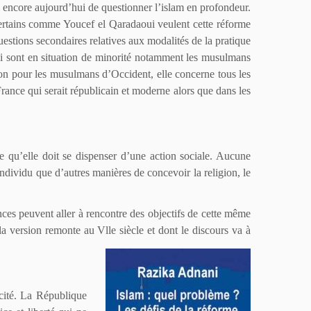
s encore aujourd’hui de questionner l’islam en profondeur.
 certains comme Youcef el Qaradaoui veulent cette réforme
uestions secondaires relatives aux modalités de la pratique
ui sont en situation de minorité notamment les musulmans
ion pour les musulmans d’Occident, elle concerne tous les
France qui serait républicain et moderne alors que dans les
re qu’elle doit se dispenser d’une action sociale. Aucune
ndividu que d’autres manières de concevoir la religion, le
nces peuvent aller à rencontre des objectifs de cette même
 version remonte au Vlle siècle et dont le discours va à
ïcité. La République