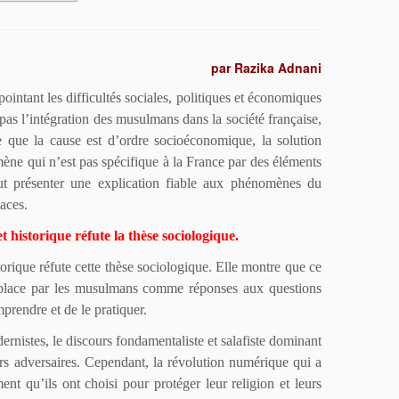
par Razika Adnani
intant les difficultés sociales, politiques et économiques
t pas l’intégration des musulmans dans la société française,
rce que la cause est d’ordre socioéconomique, la solution
mène qui n’est pas spécifique à la France par des éléments
ut présenter une explication fiable aux phénomènes du
aces.
historique réfute la thèse sociologique.
rique réfute cette thèse sociologique. Elle montre que ce
n place par les musulmans comme réponses aux questions
prendre et de le pratiquer.
nistes, le discours fondamentaliste et salafiste dominant
eurs adversaires. Cependant, la révolu
tion numérique qui a
ment qu’ils ont choisi pour protéger leur religion et leurs