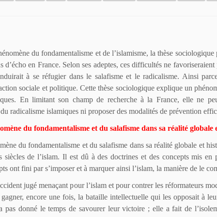
hénomène du fondamentalisme et de l’islamisme, la thèse sociologique po
lus d’écho en France. Selon ses adeptes, ces difficultés ne favoriseraien
onduirait à se réfugier dans le salafisme et le radicalisme. Ainsi pa
 action sociale et politique. Cette thèse sociologique explique un phéno
fiques. En limitant son champ de recherche à la France, elle ne pe
du radicalisme islamiques ni proposer des modalités de prévention effic
mène du fondamentalisme et du salafisme dans sa réalité globale et 
ène du fondamentalisme et du salafisme dans sa réalité globale et histo
 siècles de l’islam. Il est dû à des doctrines et des concepts mis e
ts ont fini par s’imposer et à marquer ainsi l’islam, la manière de le com
ident jugé menaçant pour l’islam et pour contrer les réformateurs moder
 gagner, encore une fois, la bataille intellectuelle qui les opposait à l
a pas donné le temps de savourer leur victoire ; elle a fait de l’isole