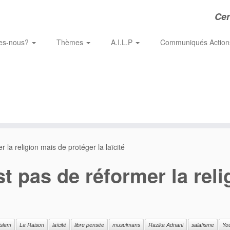
Cer
es-nous?
Thèmes
A.I.L.P
Communiqués Actio
r la religion mais de protéger la laïcité
est pas de réformer la rel
islam
La Raison
laïcité
libre pensée
musulmans
Razika Adnani
salafisme
Yo