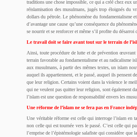
traditions une chose impossible, ce qui a créé chez eux u
réislamisation des musulmans, jugés trop éloignés du vra
dollars du pétrole. Le phénomène du fondamentalisme et 
d’avantage une cause qu’une conséquence du phénomène d
se nourrir et se renforcer et même s’il profite du désarroi
Le travail doit se faire avant tout sur le terrain de l’i
Ainsi, toute procédure de lutte et de prévention œuvran
terrain favorable au fondamentalisme et au radicalisme isla
aux musulmans, à partir des mêmes textes, un islam nouve
auquel ils appartiennent, et le passé, auquel ils pensent 
que leur religion. Certains voient dans la violence le me
qui ne veulent pas quitter leur religion, sont également d
l’islam est une question de responsabilité envers les mus
Une réforme de l’islam ne se fera pas en France in
Une véritable réforme est celle qui interroge l’islam en t
non celle qui est tournée vers le passé. C’est celle qui p
l’emprise de l’épistémologie salafiste qui considère que la