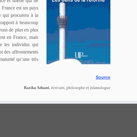
ice et liberté qui ne
a France est un pays
Ce qui procurera à la
r rapport à beaucoup
rons de plus en plus
ment en France, mais
e les individus qui
nt des affrontements
 maturité qu’une très
Source
Razika Adnani
, écrivain, philosophe et islamologue