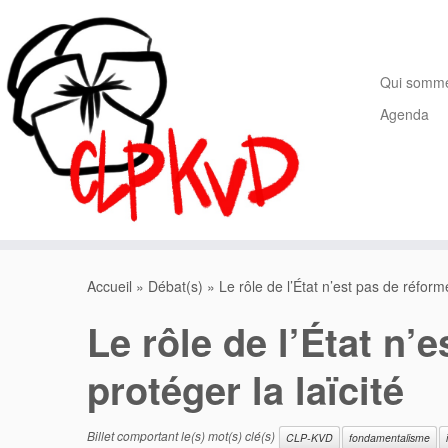
Passer
au
contenu
Qui somm
Agenda
Accueil
»
Débat(s)
»
Le rôle de l’État n’est pas de réforme
Le rôle de l’État n’
protéger la laïcité
Billet comportant le(s) mot(s) clé(s)
CLP-KVD
fondamentalisme