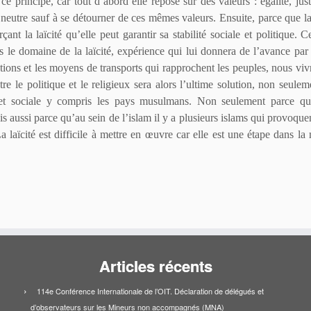
e principe, car tout d’abord elle repose sur des valeurs : égalité, just
 neutre sauf à se détourner de ces mêmes valeurs. Ensuite, parce que l
çant la laïcité qu’elle peut garantir sa stabilité sociale et politique. 
s le domaine de la laïcité, expérience qui lui donnera de l’avance pa
tions et les moyens de transports qui rapprochent les peuples, nous viv
re le politique et le religieux sera alors l’ultime solution, non seule
 et sociale y compris les pays musulmans. Non seulement parce qu
 aussi parce qu’au sein de l’islam il y a plusieurs islams qui provoque
 laïcité est difficile à mettre en œuvre car elle est une étape dans la
Articles récents
114e Conférence Internationale de l’OIT. Déclaration de délégués et
d’observateurs sur les Mineurs non accompagnés (MNA)