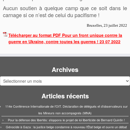
Aucun soutien à quelque camp que ce soit dans le
carnage si ce n’est de celui du pacifisme !
Bruxelles, 23 juillet 2022
Télécharger au format PDF Pour un front unique contre la
guerre en Ukraine, contre toutes les guerres ! 23 07 2022
Archives
Archives
Articles récents
114e Conférence Internationale de l’OIT. Déclaration de délégués et d’observateurs sur
les Mineurs non accompagnés (MNA)
Pour la défense des libertés: stoppons le projet de loi liberticide de Bernard Quintin !
Génocide à Gaza : la justice belge condamne à nouveau l’État belge et ouvre un débat