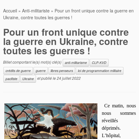
Accueil
»
Anti-militariste
»
Pour un front unique contre la guerre en
Ukraine, contre toutes les guerres !
Pour un front unique contre
la guerre en Ukraine, contre
toutes les guerres !
Billet comportant le(s) mot(s) clé(s)
anti-militarisme
CLP-KVD
crédits de guerre
guerre
libres penseurs
loi de programmation militaire
et publié le
24 juillet 2022
pacifiste
Ukraine
Ce matin,
nous
nous sommes
réveillé
s
déprimé
s
.
L’hôpital,