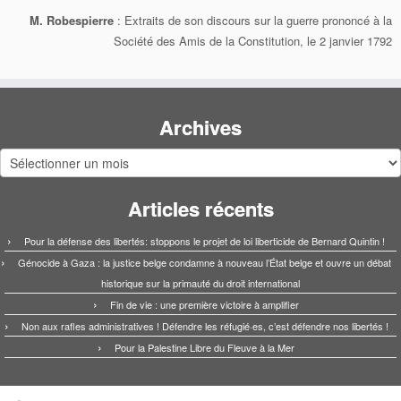
M. Robespierre
: Extraits de son discours sur la guerre prononcé à la
Société des Amis de la Constitution, le 2 janvier 1792
Archives
Archives
Articles récents
Pour la défense des libertés: stoppons le projet de loi liberticide de Bernard Quintin !
Génocide à Gaza : la justice belge condamne à nouveau l’État belge et ouvre un débat
historique sur la primauté du droit international
Fin de vie : une première victoire à amplifier
Non aux rafles administratives ! Défendre les réfugié·es, c’est défendre nos libertés !
Pour la Palestine Libre du Fleuve à la Mer