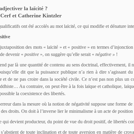
djectiver la laïcité ?
Cerf et Catherine Kintzler
qualificatifs ont été accolés au mot laïcité, ce qui modifie et dénature i
sitive
juxtaposition des mots « laïcité » et « positive » en termes d’injoncti
é de devenir «
positive
», on suggère qu’elle serait «
négative »
!
tend par là une quantité de contenu au sens doctrinal, effectivement, il n
puisqu’elle dit que la puissance publique n’a rien à dire s’agissant d
re et de ne pas croire dans la société civile. Ce n’est pas non plus un
histe… Au contraire, on peut être à la fois laïque et catholique, laïque
possible la coexistence des libertés.
rreur dans la mesure où la notion de négativité suppose une forme de res
es droits. On doit à l’inverse lier le minimalisme à un acte de position 
 qui devient producteur, du point de vue du droit positif, de libertés co
s’abstient de toute inclination et de toute aversion en matière de cro