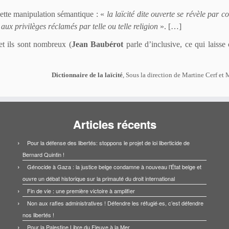
tte manipulation sémantique : «
la laïcité dite ouverte se révèle par 
x privilèges réclamés par telle ou telle religion
». […]
 et ils sont nombreux (
Jean Baubérot
parle d’inclusive, ce qui laisse 
D
ictio
n
nai
r
e de la laïcité
, Sous la direction de Martine Cerf et 
Articles récents
Pour la défense des libertés: stoppons le projet de loi liberticide de
Bernard Quintin !
Génocide à Gaza : la justice belge condamne à nouveau l’État belge et
ouvre un débat historique sur la primauté du droit international
Fin de vie : une première victoire à amplifier
Non aux rafles administratives ! Défendre les réfugié·es, c’est défendre
nos libertés !
Pour la Palestine Libre du Fleuve à la Mer