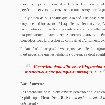
courants de pensée, peuvent se déployer librement, à l’abri
persécution envers une croyance ou une incroyance, la pu
Il n’y a rien de plus positif que la laïcité. Elle pose bien
croyance et d’incroyance ? Laquelle a seulement accepté, 
reconnaître celui des homosexuels à vivre tranquillemen
blasphématoires ? Aucune de ces libertés positives n’a été
concédées sous la pression de combats et d’arguments ex
La laïcité n’a donc pas à devenir positive : elle l’a toujou
il est nécessaire que les religions s’ouvrent au droit posi
Il convient donc d’inverser l’injon
c
tion 
intellectue
l
le que politique et juridique.
[…]
Laïcité ouverte
Les défenseurs de la laïcité ouverte demandent que soient 
le philosophe
Henri Pena-Ruiz
: «
la notion de laïcité
définissent
».