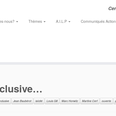
Cer
es-nous?
Thèmes
A.I.L.P
Communiqués Actio
inclusive…
inclusive
Jean Baubérot
laïcité
Louis Gill
Marc Horwitz
Martine Cerf
ouverte