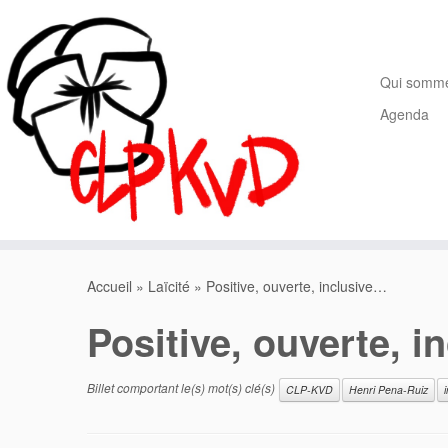
Passer
au
contenu
Qui somm
Agenda
Accueil
»
Laïcité
»
Positive, ouverte, inclusive…
Positive, ouverte, 
Billet comportant le(s) mot(s) clé(s)
CLP-KVD
Henri Pena-Ruiz