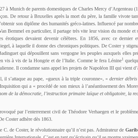
827 à Munich de parents domestiques de Charles Mercy d’Argenteau (1
on. De retour à Bruxelles après la mort du père, la famille vivote tant
d’obtenir son diplôme des humanités gréco-latines. Influencé par nombr
Van Bemmel en particulier, il partage très vite leur vision du monde et s
oiles érotiques devaient devenir célèbres. En 1856, avec ce dernier 
el, à laquelle il donne des chroniques politiques. De Coster y stigmati
Badinguet qui dépouillent sans vergogne les peuples auxquels elles pré
1
en vis à vis de la Hongrie et de l’Italie. Comme le fera Lénine
quelque
italienne. Il condamne sans appel les projets de Napoléon III qui vient d
l, il s’attaque au pape, «gueux à la triple couronne», «
dernier débri
 Inquisition qui a « procédé de son mieux à l’anéantissement des Mores,
nom de la démocratie, l’instruction primaire laïque et obligatoire, la 
rovoqué par l’enterrement civil de Théodore Verhaegen et le problème 
 De Coster adhère dès 1863.
 de C. de Coster, le révolutionnaire qu’il n’est pas. Admirateur de
Garib
emière Internationale. C’est en tant qu’écrivain qu’il se montre vraimen