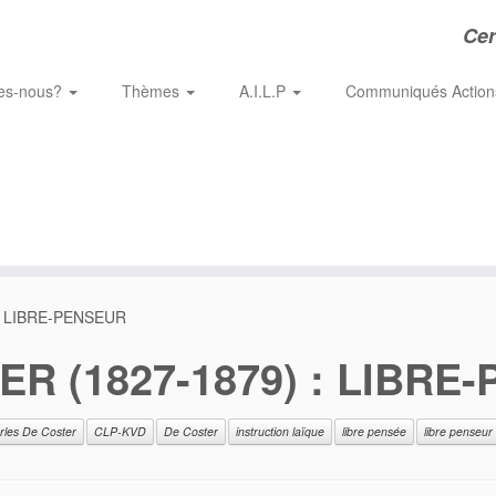
Cer
es-nous?
Thèmes
A.I.L.P
Communiqués Actio
: LIBRE-PENSEUR
R (1827-1879) : LIBRE
rles De Coster
CLP-KVD
De Coster
instruction laïque
libre pensée
libre penseur