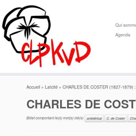
Passer
au
contenu
Qui somm
Agenda
Accueil
»
Laïcité
»
CHARLES DE COSTER (1827-1879) 
CHARLES DE COSTE
Billet comportant le(s) mot(s) clé(s)
anticlérical
C. de Coster
Cha