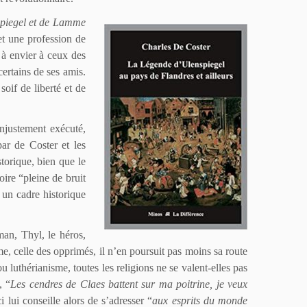
piegel
et de Lamme
 et une profession de
 à envier à ceux des
certains de ses amis.
soif de liberté et de
njustement exécuté,
ar de Coster et les
torique, bien que le
ire “pleine de bruit
un cadre historique
man, Thyl, le héros,
e, celle des opprimés, il n’en poursuit pas moins sa route
u luthérianisme, toutes les religions ne se valent-elles pas
, “
Les cendres de Claes battent sur ma poitrine, je veux
ci lui conseille alors de s’adresser “
aux esprits du monde