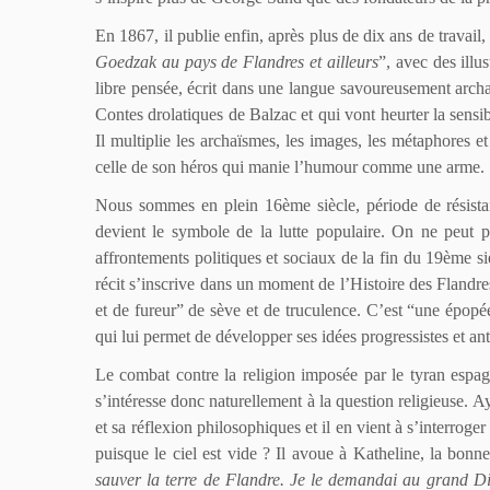
En 1867, il publie enfin, après plus de dix ans de travail,
Goedzak au pays de Flandres et ailleurs
”, avec des illu
libre pensée, écrit dans une langue savoureusement archa
Contes drolatiques de Balzac et qui vont heurter la sensibi
Il multiplie les archaïsmes, les images, les métaphores et 
celle de son héros qui manie l’humour comme une arme.
Nous sommes en plein 16ème siècle, période de résistan
devient le symbole de la lutte populaire. On ne peut p
affrontements politiques et sociaux de la fin du 19ème s
récit s’inscrive dans un moment de l’Histoire des Flandre
et de fureur” de sève et de truculence. C’est “une épopé
qui lui permet de développer ses idées progressistes et anti
Le combat contre la religion imposée par le tyran espag
s’intéresse donc naturellement à la question religieuse. 
et sa réflexion philosophiques et il en vient à s’interroge
puisque le ciel est vide ? Il avoue à Katheline, la bonne s
sauver la terre de Flandre. Je le demandai au grand Die