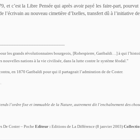
 et c’est la Libre Pensée qui après avoir payé les faire-part, pourvut 
e l’écrivain au nouveau cimetière d’Ixelles, transfert dû à l’initiative d
__________________________
our les grands révolutionnaires bourgeois, [Robespierre, Garibaldi…] à qui l’histoire
nouvelles nations à la vie civilisée, dans la lutte contre le système féodal.”
ontra, en 1870 Garibaldi pour qui il partageait l’admiration de de Coster.
.
ends l’ordre fixe et immuable de la Nature, autrement dit l’enchaînement des chos
les De Coster – Poche
Editeur :
Editions de La Différence (8 janvier 2003)
Collectio