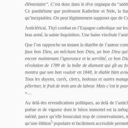
élémentaire”.
C’est donc dans le rêve orgiaque du “
sabb
Ce panthéisme que professent Katheline et Nele, la fia
qu’inexpiables. On peut légitimement supposer que de Co
Anticlérical, Thyl combat en l’Espagne catholique sur les 
bras armé, la sainte Inquisition. Une haine viscérale l’an
Que l’on rapproche un instant la diatribe de l’auteur cont
faux bon Dieu, un méchant bon Dieu, un bon Dieu qui pa
encore maintenant l’ignorance et la servilité, ce bon Dieu
révolution de 1789 de la boîte de diamant qui gît au fo
montra que son bon vouloir en 1848, le diable bien avis
Tous les doyens, curés, clercs, bedeaux et autres matago
pèleriner, le fruit de trois ans de labeur. Mais c’est le 
»…
Au delà des revendications politiques, au delà de l’antic
poésie et de vigueur dont le héros immortel est la méta
mérité, parce qu’elle bousculait trop de conservatismes, t
5
qu’une édition
populaire et facilement accessible permet