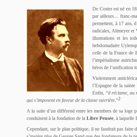
De Coster est né en 1
par ailleurs… franc-maç
permettent, à 17 ans, 
radicales, Altmeyer et 
illustrations et les t
hebdomadaire Uylenspieg
celle de la France de 
l’impérialisme autrichi
héros de l’unification 
Violemment anticlérica
l’Espagne de la sainte
Enfin, “
il réclame, au 
2
qui s’imposent en faveur de la classe ouvrière
.”
A la suite d’un différend entre les membres de sa loge p
conduisent à la fondation de la
Libre Pensée
, à laquelle
Cependant, sur le plan politique, il ne faudrait pas faire
s’inspire plus de George Sand que des fondateurs de la pr