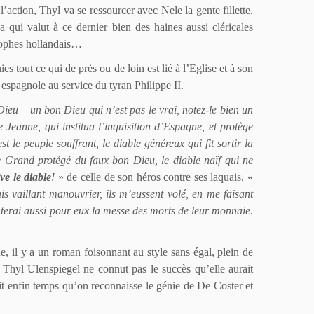
l’action, Thyl va se ressourcer avec Nele la gente fillette.
 qui valut à ce dernier bien des haines aussi cléricales
osophes hollandais…
 tout ce qui de près ou de loin est lié à l’Eglise et à son
 espagnole au service du tyran Philippe II.
Dieu – un bon Dieu qui n’est pas le vrai, notez-le bien un
eanne, qui institua l’inquisition d’Espagne, et protège
t le peuple souffrant, le diable généreux qui fit sortir la
le Grand protégé du faux bon Dieu, le diable naïf qui ne
ve le diable
!
» de celle de son héros contre ses laquais, «
is vaillant manouvrier, ils m’eussent volé, en me faisant
hanterai aussi pour eux la messe des morts de leur monnaie
.
e, il y a un roman foisonnant au style sans égal, plein de
 Thyl Ulenspiegel ne connut pas le succès qu’elle aurait
rait enfin temps qu’on reconnaisse le génie de De Coster et