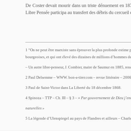
De Coster devait mourir dans un triste dénuement en 1879,
Libre Pensée participa au transfert des débris du cercueil d
_____________________________________________
1 “On ne peut être marxiste sans éprouver la plus profonde estime p
bourgeoises, et qui ont élevé des dizaines de millions d’hommes des 
– Un autre libre-penseur, J. Combier, maire de Saumur en 1885, renc
2 Paul Delsemme – WWW. bon-a-tirer.com – revue littéraire – 2006
3 Paul de Saint-Victor dans La Liberté du 18 décembre 1868.
4 Spinoza – TTP – Ch. III – § 3 – «
Par gouvernement de Dieu j’ent
naturelles »
5 La légende d’Ulenspiegel au pays de Flandres et ailleurs – Char