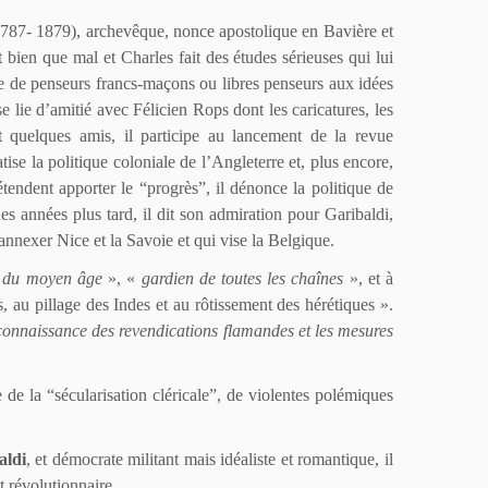
787- 1879), archevêque, nonce apostolique en Bavière et
 bien que mal et Charles fait des études sérieuses qui lui
e de penseurs francs-maçons ou libres penseurs aux idées
e lie d’amitié avec Félicien Rops dont les caricatures, les
et quelques amis, il participe au lancement de la revue
se la politique coloniale de l’Angleterre et, plus encore,
tendent apporter le “progrès”, il dénonce la politique de
s années plus tard, il dit son admiration pour Garibaldi,
’annexer Nice et la Savoie et qui vise la Belgique.
s du moyen âge
», «
gardien de toutes les chaînes
», et à
 au pillage des Indes et au rôtissement des hérétiques ».
reconnaissance des revendications flamandes et les mesures
de la “sécularisation cléricale”, de violentes polémiques
aldi
, et démocrate militant mais idéaliste et romantique, il
t révolutionnaire.