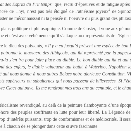
at des Esprits du Printemps
” que, recru d’épreuves et de fatigue après 
4
ncée de Thyl, n’est pas très éloigné de l’athéisme joyeux
de Spinoza
ster ne méconnaissait ni la pensée ni l’oeuvre du plus grand des phil
plans politique et philosophique. Comme de Coster, il voue aux gémonies
ime et c’est avec véhémence qu’il s’attaque aux représentants de l’Eglise
re le dieu des puissants, «
Il y a eu jusqu’à présent une espèce de bon 
tronna le massacre des Albigeois, qui fut représenté par la papesse J
-là s’en ira pour faire place au diable. Le bon diable qui fut et qui es
nd des enfers, le diable vainqueur qui battit, à Waterloo, Napoléon 
é qui nous donna à nous autres Belges notre glorieuse Constitution.
Vi
ts supérieurs ou subalternes qui nous paissent de billevesées. Si j’éta
pauvre Claes qui paye. Ils me rendront mes trois ans au centuple, et je c
léricalisme revendiqué, au delà de la peinture flamboyante d’une époqu
phore des peuples souffrants en lutte pour leur liberté. La Légende de
rop d’intérêts puissants, trop de conformismes et de médiocrités. Il se
te à chacun de se plonger dans cette œuvre fascinante.