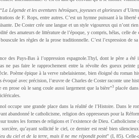
 “
La Légende et les aventures héroïques, joyeuses et glorieuses d’Ulens
strations de F. Rops, entre autres. C’est un hymne puissant à la liberté
ïsante. De Coster crée une langue et un style vigoureux qui n’ont rien
lité des amateurs de littérature de l’époque, y compris, hélas, celle de 
bouscule les règles de la prose traditionnelle. C’est l’expression de sa 
ce des Pays-Bas à l’oppression espagnole.Thyl, dont le père a été i
as ne pas faire le rapprochement entre la révolte des gueux peinte p
iècle. Poème épique à la verve rabelaisienne, bien éloigné du roman his
s évoqué avec précision, l’œuvre de Charles de Coster raconte une histo
3
e en prose où le sang coule aussi largement que la bière”
placée dans 
cléricales.
nol occupe une grande place dans la réalité de l’Histoire. Dans le ro
Ayant abandonné le catholicisme, religion des oppresseurs pour la Réform
r sur toutes les formes de religions et l’existence de Dieu. Catholicisme o
orcière, qu’ayant sollicité le ciel, ce dernier est resté bien silencieux
u du ciel et de la terre, mais il ne me répondit point
” (I, 85). Celle-