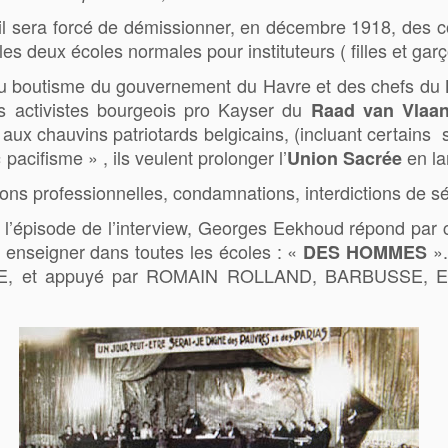
 il sera forcé de démissionner, en décembre 1918, des co
eux écoles normales pour instituteurs ( filles et g
’au boutisme du gouvernement du Havre et des chefs du
des activistes bourgeois pro Kayser du
Raad van Vlaan
ux chauvins patriotards belgicains, (incluant certains so
 pacifisme » , ils veulent prolonger l’
en la
Union Sacrée
ns professionnelles, condamnations, interdictions de séjo
l’épisode de l’interview, Georges Eekhoud répond par ce
t enseigner dans toutes les écoles : «
».
DES HOMMES
TTE, et appuyé par ROMAIN ROLLAND, BARBUSSE, E