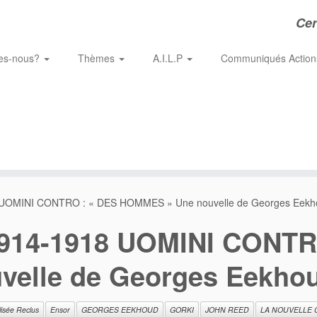
Cer
es-nous?
Thèmes
A.I.L.P
Communiqués Actio
 UOMINI CONTRO : « DES HOMMES » Une nouvelle de Georges Eekh
1914-1918 UOMINI CONTR
elle de Georges Eekho
lisée Reclus
Ensor
GEORGES EEKHOUD
GORKI
JOHN REED
LA NOUVELLE