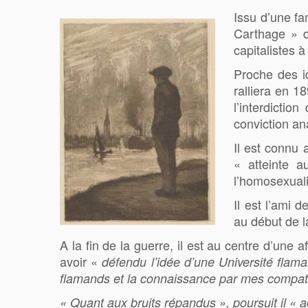
Issu d’une fa
Carthage » da
capitalistes 
Proche des id
ralliera en 1
l’interdicti
conviction an
Il est connu 
« atteinte 
l’homosexuali
Il est l’ami 
au début de l
A la fin de la guerre, il est au centre d’une 
avoir «
défendu l’idée d’une Université flam
flamands et la connaissance par mes compatr
« Quant aux bruits répandus », poursuit il « ac