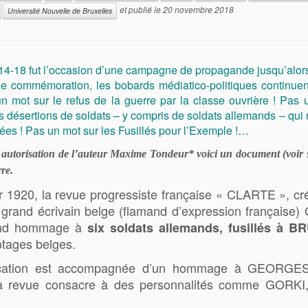
et publié le
20 novembre 2018
Université Nouvelle de Bruxelles
14-18 fut l’occasion d’une campagne de propagande jusqu’alors
 commémoration, les bobards médiatico-politiques continuent
n mot sur le refus de la guerre par la classe ouvrière ! Pas u
es désertions de soldats – y compris de soldats allemands – qui
ées ! Pas un mot sur les Fusillés pour l’Exemple !…
 autorisation de l’auteur Maxime Tondeur* voici un document (voir son
re.
er 1920, la revue progressiste française « CLARTE »,
u grand écrivain belge (flamand d’expression fran
rend hommage à
six soldats allemands, fusillés à 
 otages belges.
ication est accompagnée d’un hommage à GEORGE
 que la revue consacre à des personnalités comme 