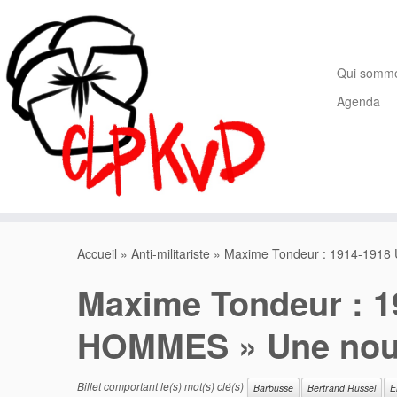
Passer
au
contenu
Qui somm
Agenda
Accueil
»
Anti-militariste
»
Maxime Tondeur : 1914-1918
Maxime Tondeur : 
HOMMES » Une nouv
Billet comportant le(s) mot(s) clé(s)
Barbusse
Bertrand Russel
E