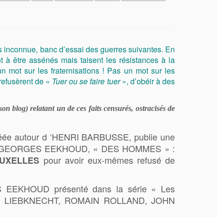
 inconnue, banc d’essai des guerres suivantes. En
 à être assénés mais taisent les résistances à la
n mot sur les fraternisations ! Pas un mot sur les
 refusèrent de «
Tuer ou se faire tuer
», d’obéir à des
 blog) relatant un de ces faits censurés, ostracisés de
 créée autour d ‘HENRI BARBUSSE, publie une
çaise) GEORGES EEKHOUD, « DES HOMMES » :
pour avoir eux-mêmes refusé de
BRUXELLES
S EEKHOUD présenté dans la série « Les
GORKI, LIEBKNECHT, ROMAIN ROLLAND, JOHN