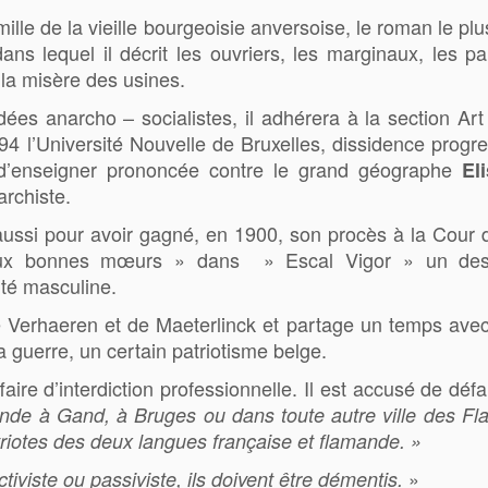
mille de la vieille bourgeoisie anversoise, le roman le 
ns lequel il décrit les ouvriers, les marginaux, les p
à la misère des usines.
ées anarcho – socialistes, il adhérera à la section Ar
894 l’Université Nouvelle de Bruxelles, dissidence progres
on d’enseigner prononcée contre le grand géographe
Eli
archiste.
aussi pour avoir gagné, en 1900, son procès à la Cour d’
aux bonnes mœurs » dans » Escal Vigor » un des 
té masculine.
de Verhaeren et de Maeterlinck et partage un temps ave
a guerre, un certain patriotisme belge.
affaire d’interdiction professionnelle. Il est accusé de 
ande à Gand, à Bruges ou dans toute autre ville des Fl
iotes des deux langues française et flamande. »
»
tiviste ou passiviste, ils doivent être démentis.