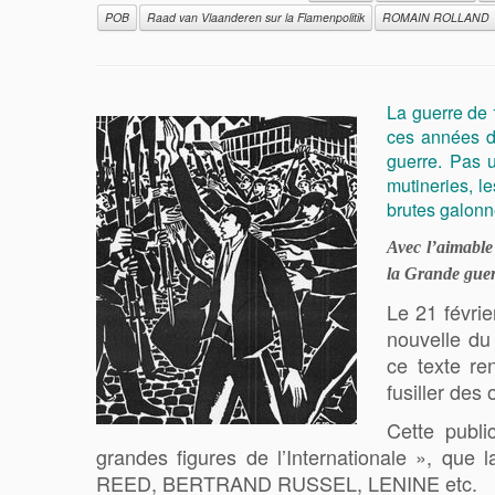
POB
Raad van Vlaanderen sur la Flamenpolitik
ROMAIN ROLLAND
La guerre de 
ces années de
guerre. Pas u
mutineries, l
brutes galonn
Avec l’aimable
la Grande guer
Le 21 févri
nouvelle d
ce texte 
fusiller des
Cette publ
grandes figures de l’Internationale »,
REED, BERTRAND RUSSEL, LENINE etc.