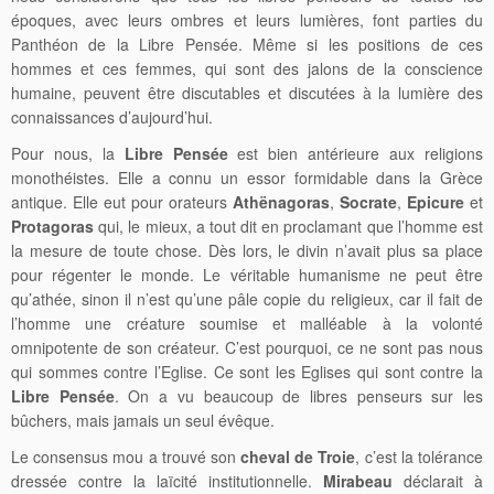
époques, avec leurs ombres et leurs lumières, font parties du
Panthéon de la Libre Pensée. Même si les positions de ces
hommes et ces femmes, qui sont des jalons de la conscience
humaine, peuvent être discutables et discutées à la lumière des
connaissances d’aujourd’hui.
Pour nous, la
Libre Pensée
est bien antérieure aux religions
monothéistes. Elle a connu un essor formidable dans la Grèce
antique. Elle eut pour orateurs
Athënagoras
,
Socrate
,
Epicure
et
Protagoras
qui, le mieux, a tout dit en proclamant que l’homme est
la mesure de toute chose. Dès lors, le divin n’avait plus sa place
pour régenter le monde. Le véritable humanisme ne peut être
qu’athée, sinon il n’est qu’une pâle copie du religieux, car il fait de
l’homme une créature soumise et malléable à la volonté
omnipotente de son créateur. C’est pourquoi, ce ne sont pas nous
qui sommes contre l’Eglise. Ce sont les Eglises qui sont contre la
Libre Pensée
. On a vu beaucoup de libres penseurs sur les
bûchers, mais jamais un seul évêque.
Le consensus mou a trouvé son
cheval de Troie
, c’est la tolérance
dressée contre la laïcité institutionnelle.
Mirabeau
déclarait à