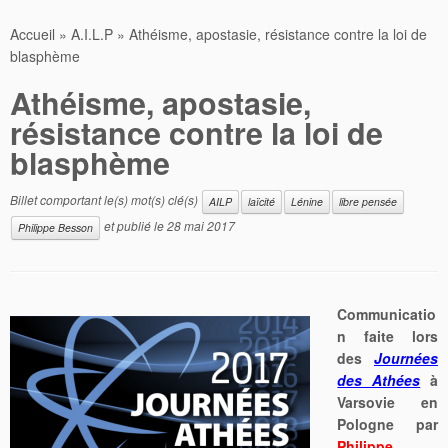
Accueil
»
A.I.L.P
»
Athéisme, apostasie, résistance contre la loi de
blasphème
Athéisme, apostasie,
résistance contre la loi de
blasphème
Billet comportant le(s) mot(s) clé(s)
AILP
laïcité
Lénine
libre pensée
et publié le
28 mai 2017
Philippe Besson
Communicatio
n faite lors
des
Journées
des Athées
à
Varsovie en
Pologne par
Philippe