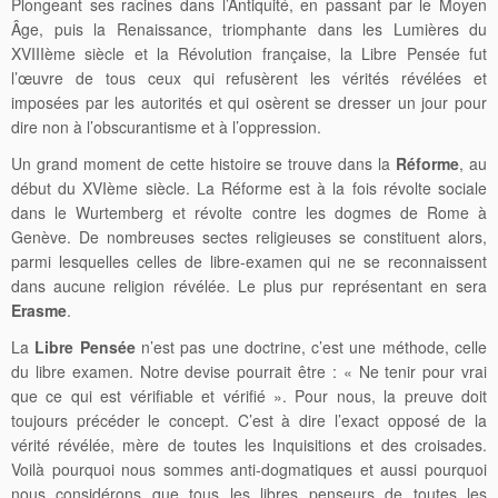
Plongeant ses racines dans l’Antiquité, en passant par le Moyen
Âge, puis la Renaissance, triomphante dans les Lumières du
XVIIIème siècle et la Révolution française, la Libre Pensée fut
l’œuvre de tous ceux qui refusèrent les vérités révélées et
imposées par les autorités et qui osèrent se dresser un jour pour
dire non à l’obscurantisme et à l’oppression.
Un grand moment de cette histoire se trouve dans la
Réforme
, au
début du XVIème siècle. La Réforme est à la fois révolte sociale
dans le Wurtemberg et révolte contre les dogmes de Rome à
Genève. De nombreuses sectes religieuses se constituent alors,
parmi lesquelles celles de libre-examen qui ne se reconnaissent
dans aucune religion révélée. Le plus pur représentant en sera
Erasme
.
La
Libre Pensée
n’est pas une doctrine, c’est une méthode, celle
du libre examen. Notre devise pourrait être : « Ne tenir pour vrai
que ce qui est vérifiable et vérifié ». Pour nous, la preuve doit
toujours précéder le concept. C’est à dire l’exact opposé de la
vérité révélée, mère de toutes les Inquisitions et des croisades.
Voilà pourquoi nous sommes anti-dogmatiques et aussi pourquoi
nous considérons que tous les libres penseurs de toutes les