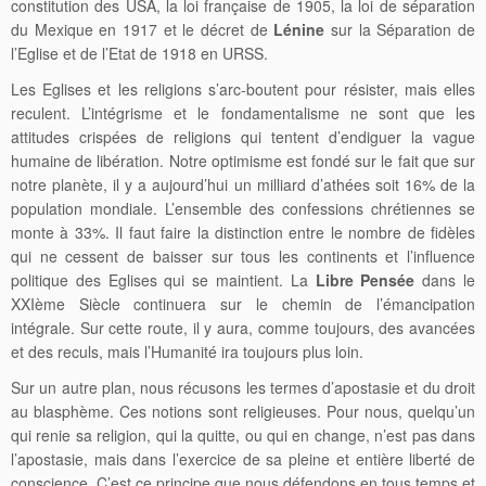
constitution des USA, la loi française de 1905, la loi de séparation
du Mexique en 1917 et le décret de
Lénine
sur la Séparation de
l’Eglise et de l’Etat de 1918 en URSS.
Les Eglises et les religions s’arc-boutent pour résister, mais elles
reculent. L’intégrisme et le fondamentalisme ne sont que les
attitudes crispées de religions qui tentent d’endiguer la vague
humaine de libération. Notre optimisme est fondé sur le fait que sur
notre planète, il y a aujourd’hui un milliard d’athées soit 16% de la
population mondiale. L’ensemble des confessions chrétiennes se
monte à 33%. Il faut faire la distinction entre le nombre de fidèles
qui ne cessent de baisser sur tous les continents et l’influence
politique des Eglises qui se maintient. La
Libre Pensée
dans le
XXIème Siècle continuera sur le chemin de l’émancipation
intégrale. Sur cette route, il y aura, comme toujours, des avancées
et des reculs, mais l’Humanité ira toujours plus loin.
Sur un autre plan, nous récusons les termes d’apostasie et du droit
au blasphème. Ces notions sont religieuses. Pour nous, quelqu’un
qui renie sa religion, qui la quitte, ou qui en change, n’est pas dans
l’apostasie, mais dans l’exercice de sa pleine et entière liberté de
conscience. C’est ce principe que nous défendons en tous temps et