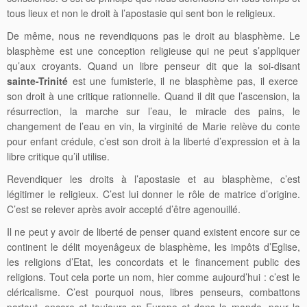
tous lieux et non le droit à l’apostasie qui sent bon le religieux.
De même, nous ne revendiquons pas le droit au blasphème. Le
blasphème est une conception religieuse qui ne peut s’appliquer
qu’aux croyants. Quand un libre penseur dit que la soi-disant
sainte-Trinité
est une fumisterie, il ne blasphème pas, il exerce
son droit à une critique rationnelle. Quand il dit que l’ascension, la
résurrection, la marche sur l’eau, le miracle des pains, le
changement de l’eau en vin, la virginité de Marie relève du conte
pour enfant crédule, c’est son droit à la liberté d’expression et à la
libre critique qu’il utilise.
Revendiquer les droits à l’apostasie et au blasphème, c’est
légitimer le religieux. C’est lui donner le rôle de matrice d’origine.
C’est se relever après avoir accepté d’être agenouillé.
Il ne peut y avoir de liberté de penser quand existent encore sur ce
continent le délit moyenâgeux de blasphème, les impôts d’Eglise,
les religions d’Etat, les concordats et le financement public des
religions. Tout cela porte un nom, hier comme aujourd’hui : c’est le
cléricalisme. C’est pourquoi nous, libres penseurs, combattons
partout, encore et toujours en Europe et dans le monde, pour la