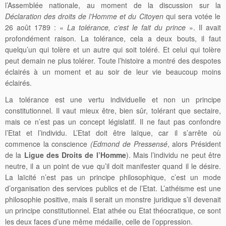
l’Assemblée nationale, au moment de la discussion sur la
Déclaration des droits de l’Homme et du Citoyen
qui sera votée le
26 août 1789 : «
La tolérance, c’est le fait du prince
». Il avait
profondément raison. La tolérance, cela a deux bouts, il faut
quelqu’un qui tolère et un autre qui soit toléré. Et celui qui tolère
peut demain ne plus tolérer. Toute l’histoire a montré des despotes
éclairés à un moment et au soir de leur vie beaucoup moins
éclairés.
La tolérance est une vertu individuelle et non un principe
constitutionnel. Il vaut mieux être, bien sûr, tolérant que sectaire,
mais ce n’est pas un concept législatif. Il ne faut pas confondre
l’Etat et l’individu. L’Etat doit être laïque, car il s’arrête où
commence la conscience
(Edmond de Pressensé
, alors Président
de la
Ligue des Droits de l’Homme
). Mais l’individu ne peut être
neutre, il a un point de vue qu’il doit manifester quand il le désire.
La laïcité n’est pas un principe philosophique, c’est un mode
d’organisation des services publics et de l’Etat. L’athéisme est une
philosophie positive, mais il serait un monstre juridique s’il devenait
un principe constitutionnel. Etat athée ou Etat théocratique, ce sont
les deux faces d’une même médaille, celle de l’oppression.