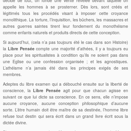
décide de tout, on fonde une Vérité révélée devant laquelle on
appelle les hommes à se prosterner. Dès lors, sont créés et
légitimés tous les procédés visant à imposer cette croyance
monolithique. La torture, l’Inquisition, les bûchers, les massacres et
autres guerres saintes tirent leur fondement du monothéisme
comme enfants naturels et produits directs de cette conception.
Si aujourd’hui, (cela n’a pas toujours été le cas dans son Histoire)
la
Libre Pensée
compte une majorité d’athées, il y a toujours eu
place pour les spiritualistes à condition qu’ils ne soient pas dans
une Eglise ou une confession organisée ; et les agnostiques.
L’athéisme n’a jamais été dans les principes exigés de ses
membres.
Adeptes du libre examen qui a débouché ensuite sur la liberté de
conscience, la
Libre Pensée
agit pour que chacun agisse en
suivant ce que lui dicte sa conscience. En ce sens, elle n’impose
aucune croyance, aucune conception philosophique d’aucune
sorte. L’être humain doit être maître de sa destinée, l’homme libre
refuse tout destin qui sera écrit dans un grand livre écrit sous la
dictée divine.