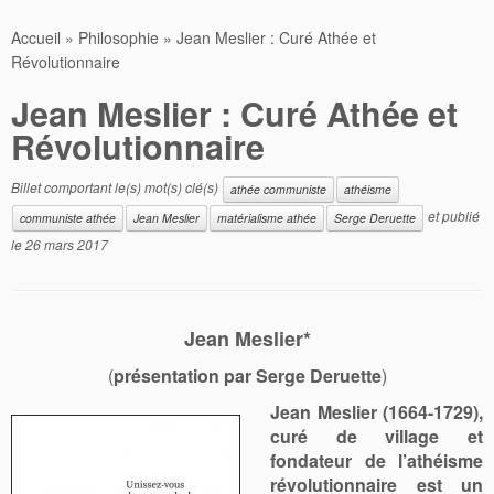
Accueil
»
Philosophie
»
Jean Meslier : Curé Athée et
Révolutionnaire
Jean Meslier : Curé Athée et
Révolutionnaire
Billet comportant le(s) mot(s) clé(s)
athée communiste
athéisme
et publié
communiste athée
Jean Meslier
matérialisme athée
Serge Deruette
le
26 mars 2017
Jean Meslier*
(
présentation par Serge Deruette
)
Jean Meslier (1664-1729),
curé de village et
fondateur de l’athéisme
révolutionnaire est un