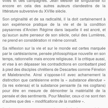
villes et des campagnes. Jean Meslier se singularise ici
encore en cela des autres auteurs clandestins de la
littérature subversive du XVIIIe siècle.
Son originalité et de sa radicalité, il la doit certainement à
son expérience pratique de la vie et de la condition
paysannes d’Ancien Régime dans laquelle il est ancré, et
qu’aucun autre penseur de son siècle, celui des Lumières,
ne prend en considération ni même connaît.
Sa réflexion sur la vie et sur le monde est certes marquée
par le cartésianisme, pensée philosophique nouvelle en son
temps, rationnelle mais encore religieuse. Il la critique aussi,
et vise à en dépasser les contradictions en combattant pied
à pied des disciples chrétiens de Descartes comme Fénelon
et Malebranche. Ainsi s’oppose-t-il avec acharnement la
distinction que cartésienne entre la «
substance étendue
»
(la res extensa) et la substance pensante (la res cogitans)
pour être en mesure de démontrer la matérialité de la
pensée et des sentiments. Pour Meslier, ceux-ci ne sont rien
d’autres que des «
modifications de la matière
».