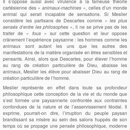
Il s’oppose aussi avec virulence à la fameuse théorie
cartésienne des «
animaux-machines
», celles d’un monde
animal qui serait incapable de sensations. Si Meslier
considère les partisans de Descartes comme «
les plus
sensés d’entre les philosophes
», il ne se prive pas de les
traiter de «
fous
» sur cette question et leur oppose
crânement l’expérience paysanne : les hommes comme les
animaux sont autant les uns que les autres des
manifestations de la matière organisée en êtres sensibles et
pensants. Ainsi, alors que Descartes, pour élever l’homme
au rang de création particulière de Dieu, abaisse les
animaux, Meslier les élève pour abaisser Dieu au rang de
création particulière de l’homme.
Meslier représente en effet dans toute sa profondeur
philosophique cette conception de la vie et du monde que
s’est formée une paysannerie confrontée aux contraintes
confondues de la nature et de l’asservissement féodal. Il
exprime, pourrait-on dire, l’irruption du peuple paysan
brandissant sa misère au sein des salons huppés de son
temps où se propage une pensée philosophique, moderne