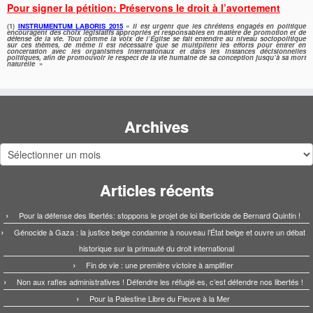
Pour signer la pétition: Préservons le droit à l’avortement
(1)
INSTRUMENTUM LABORIS 2015
«
Il est urgent que les chrétiens engagés en politique
encouragent des choix législatifs appropriés et responsables en matière de promotion et de
défense de la vie. Tout comme la voix de l’Église se fait entendre au niveau sociopolitique
sur ces thèmes, de même il est nécessaire que se multiplient les efforts pour entrer en
concertation avec les organismes internationaux et dans les instances décisionnelles
politiques, afin de promouvoir le respect de la vie humaine de sa conception jusqu’à sa mort
naturelle
»
Archives
Archives
Articles récents
Pour la défense des libertés: stoppons le projet de loi liberticide de Bernard Quintin !
Génocide à Gaza : la justice belge condamne à nouveau l’État belge et ouvre un débat
historique sur la primauté du droit international
Fin de vie : une première victoire à amplifier
Non aux rafles administratives ! Défendre les réfugié·es, c’est défendre nos libertés !
Pour la Palestine Libre du Fleuve à la Mer