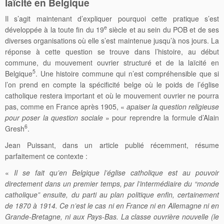
laïcité en Belgique
Il s’agit maintenant d’expliquer pourquoi cette pratique s’est
e
développée à la toute fin du 19
siècle et au sein du POB et de ses
diverses organisations où elle s’est maintenue jusqu’à nos jours. La
réponse à cette question se trouve dans l’histoire, au début
commune, du mouvement ouvrier structuré et de la laïcité en
5
Belgique
. Une histoire commune qui n’est compréhensible que si
l’on prend en compte la spécificité belge où le poids de l’église
catholique restera important et où le mouvement ouvrier ne pourra
pas, comme en France après 1905, «
apaiser la question religieuse
pour poser la question sociale
» pour reprendre la formule d’Alain
6
Gresh
.
Jean Puissant, dans un article publié récemment, résume
parfaitement ce contexte :
«
Il se fait qu’en Belgique l’église catholique est au pouvoir
directement dans un premier temps, par l’intermédiaire du “monde
catholique” ensuite, du parti au plan politique enfin, certainement
de 1870 à 1914. Ce n’est le cas ni en France ni en Allemagne ni en
Grande-Bretagne, ni aux Pays-Bas. La classe ouvrière nouvelle (le