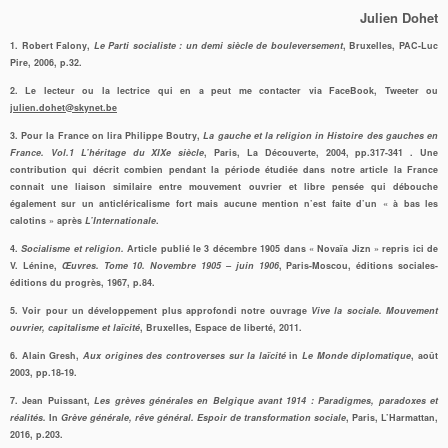
Julien Dohet
1. Robert Falony,
Le Parti socialiste : un demi siècle de bouleversement
, Bruxelles, PAC-Luc
Pire, 2006, p.32.
2. Le lecteur ou la lectrice qui en a peut me contacter via FaceBook, Tweeter ou
julien.dohet@skynet.be
3. Pour la France on lira Philippe Boutry,
La gauche et la religion in Histoire des gauches en
France. Vol.1 L’héritage du XIXe siècle
, Paris, La Découverte, 2004, pp.317-341 . Une
contribution qui décrit combien pendant la période étudiée dans notre article la France
connait une liaison similaire entre mouvement ouvrier et libre pensée qui débouche
également sur un anticléricalisme fort mais aucune mention n’est faite d’un « à bas les
calotins » après
L’Internationale
.
4.
Socialisme et religion.
Article publié le 3 décembre 1905 dans « Novaïa Jizn » repris ici de
V. Lénine,
Œuvres. Tome 10. Novembre 1905 – juin 1906
, Paris-Moscou, éditions sociales-
éditions du progrès, 1967, p.84.
5. Voir pour un développement plus approfondi notre ouvrage
Vive la sociale. Mouvement
ouvrier, capitalisme et laïcité
, Bruxelles, Espace de liberté, 2011.
6. Alain Gresh,
Aux origines des controverses sur la laïcité
in
Le Monde diplomatique
, août
2003, pp.18-19.
7. Jean Puissant,
Les grèves générales en Belgique avant 1914 : Paradigmes, paradoxes et
réalités.
In
Grève générale, rêve général. Espoir de transformation sociale
, Paris, L’Harmattan,
2016, p.203.