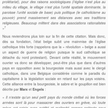
prolétariat), pour des raisons sociologiques (l’église n’est plus au
milieu du village, le village n’est plus l’unité spatiale dominante, la
paroisse l’unité sociale de base) puis politique (le catholicisme au
pouvoir) prend massivement ses distances avec ses traditions
religieuses. Beaucoup militent dans des associations rationalistes
7
»
Nous reviendrons plus loin sur la fin de cette citation. Mais donc,
dès sa fondation, l’état belge subit une mainmise de l’église
catholique très forte (rappelons que la « révolution » belge a aussi
un aspect de guerre de religion puisque le sud catholique se
détache du nord protestant). Devant cette réalité, le mouvement
ouvrier va donc se développer, peut-être plus que dans d’autres
pays en opposition avec la bourgeoisie mais aussi avec le clergé
catholique, dans une Belgique considérée comme le paradis du
capitalisme à la législation sociale en retard sur les pays voisins.
Cette alliance entre la bourgeoisie, le sabre et le goupillon est bien
décrite par
Marx
et
Engels
:
«
Il n’existe qu’un seul petit pays du monde civilisé où les forces
armées sont là pour massacrer des ouvriers en grève, où toute
grève est saisie avec avidité et malignité comme prétexte pour