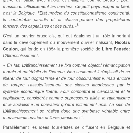
massacrer officiellement les ouvriers. Ce petit pays unique et béni,
c’est la Belgique, l’Etat modèle du constitutionnalisme continental,
le confortable paradis et la chasse-gardée des propriétaires
8
fonciers, des capitalistes et des curés.
»
C’est un ouvrier bruxellois, qui eut également un rôle important
dans le développement du mouvement ouvrier naissant,
Nicolas
Coulon
, qui fonde en 1854 la première société de
Libre Pensée:
L’Affranchissement
.
«
En fait, L’Affranchissement se fixa comme objectif l’émancipation
morale et matérielle de l’homme. Non seulement il s’agissait de se
libérer de tout dogmatisme et de tout obscurantisme, mais encore
de rompre l’assujettissement des classes laborieuses par le
système économique libéral. Pour combattre le cléricalisme et le
capitalisme, considérés comme oppresseurs alliés, le rationalisme
et le socialisme ne pouvaient qu’être intimement unis. Au sein de
L’Affranchissement se réalisa donc une symbiose véritable entre
9
mouvements ouvriers et libres penseurs
»
.
Parallèlement les idées fouriéristes se diffusent en Belgique et