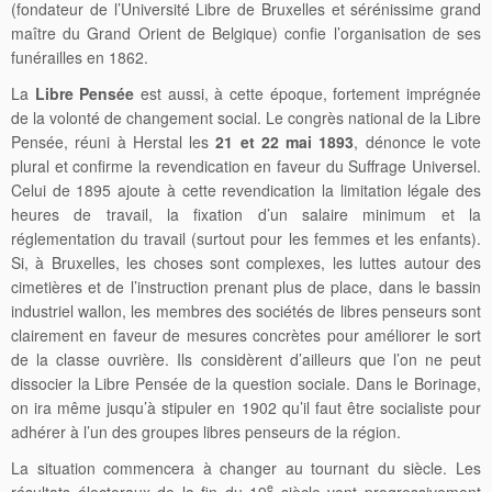
(fondateur de l’Université Libre de Bruxelles et sérénissime grand
maître du Grand Orient de Belgique) confie l’organisation de ses
funérailles en 1862.
La
Libre Pensée
est aussi, à cette époque, fortement imprégnée
de la volonté de changement social. Le congrès national de la Libre
Pensée, réuni à Herstal les
21 et 22 mai 1893
, dénonce le vote
plural et confirme la revendication en faveur du Suffrage Universel.
Celui de 1895 ajoute à cette revendication la limitation légale des
heures de travail, la fixation d’un salaire minimum et la
réglementation du travail (surtout pour les femmes et les enfants).
Si, à Bruxelles, les choses sont complexes, les luttes autour des
cimetières et de l’instruction prenant plus de place, dans le bassin
industriel wallon, les membres des sociétés de libres penseurs sont
clairement en faveur de mesures concrètes pour améliorer le sort
de la classe ouvrière. Ils considèrent d’ailleurs que l’on ne peut
dissocier la Libre Pensée de la question sociale. Dans le Borinage,
on ira même jusqu’à stipuler en 1902 qu’il faut être socialiste pour
adhérer à l’un des groupes libres penseurs de la région.
La situation commencera à changer au tournant du siècle. Les
e
résultats électoraux de la fin du 19
siècle vont progressivement