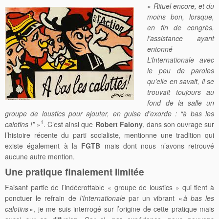
«
Rituel encore, et du
moins bon, lorsque,
en fin de congrès,
l’assistance ayant
entonné
L’Internationale avec
le peu de paroles
qu’elle en savait, il se
trouvait toujours au
fond de la salle un
groupe de loustics pour ajouter, en guise d’exorde : “à bas les
1
calotins !”
»
. C’est ainsi que
Robert Falony
, dans son ouvrage sur
l’histoire récente du parti socialiste, mentionne une tradition qui
existe également à la
FGTB
mais dont nous n’avons retrouvé
aucune autre mention.
Une pratique finalement limitée
Faisant partie de l’indécrottable « groupe de loustics » qui tient à
ponctuer le refrain de
l’Internationale
par un vibrant «
à bas les
calotins
», je me suis interrogé sur l’origine de cette pratique mais