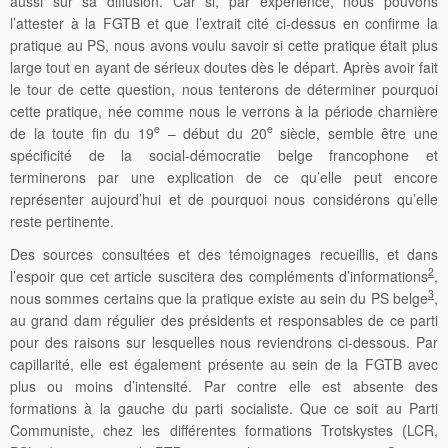
aussi sur sa diffusion. Car si, par expérience, nous pouvons
l’attester à la FGTB et que l’extrait cité ci-dessus en confirme la
pratique au PS, nous avons voulu savoir si cette pratique était plus
large tout en ayant de sérieux doutes dès le départ. Après avoir fait
le tour de cette question, nous tenterons de déterminer pourquoi
cette pratique, née comme nous le verrons à la période charnière
e
e
de la toute fin du 19
– début du 20
siècle, semble être une
spécificité de la social-démocratie belge francophone et
terminerons par une explication de ce qu’elle peut encore
représenter aujourd’hui et de pourquoi nous considérons qu’elle
reste pertinente.
Des sources consultées et des témoignages recueillis, et dans
2
l’espoir que cet article suscitera des compléments d’informations
,
3
nous sommes certains que la pratique existe au sein du PS belge
,
au grand dam régulier des présidents et responsables de ce parti
pour des raisons sur lesquelles nous reviendrons ci-dessous. Par
capillarité, elle est également présente au sein de la FGTB avec
plus ou moins d’intensité. Par contre elle est absente des
formations à la gauche du parti socialiste. Que ce soit au Parti
Communiste, chez les différentes formations Trotskystes (LCR,