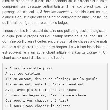
ainsi en place dans la dernière décennie du 19
siècle : si le texte
comprend un passage antimilitariste il ne comprend pas de
passage anticlérical. «
À bas les calotins
» comble ainsi ce que
d’aucuns en Belgique ont sans doute considéré comme une lacune
qu’il fallait corriger dans le contexte belge.
Il nous semble intéressant de faire une petite digression élargissant
quelque peu le propos hors du champ stricte de la gauche, sur un
domaine où il y aurait certes encore pas mal de choses à dire mais
qui nous éloignerait trop de notre propos. Le « à bas les calotins »
est souvent lié à un autre chant intitulé «
à bas la calotte
». Un
chant assez court d’ailleurs qui dit ceci :
« À bas la calotte 
(bis)
À bas les calotins

Ils en auront, des coups d’poings sur la gueule

Ils en auront, autant qu’ils en voudront

Avec, avec plaisir et dans les roses,

Ou dans les bégonias, c’est la même chose

Oui nous irons chasser ohé 
(bis)
Oui nous irons chasser la calotte
