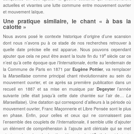
actuelles et vivantes une lutte commune entre mouvement ouvrier
et mouvement laïque.
Une pratique similaire, le chant « à bas la
calotte »
Nous avons posé le contexte historique d’origine d’une scansion
dont nous n’avons pu à ce stade de nos recherches retrouver à
quelle date précise elle est apparue. Nous pouvons cependant
e
ajouter que cela ne peut être avant la toute fin du 19
siècle car ce
n’est qu’à cette époque que
l’Internationale
, écrite au lendemain de
la Commune de Paris en 1871 par
Eugène Pottier
, va remplacer
la
Marseillaise
comme principal chant révolutionnaire au sein du
mouvement ouvrier, et ce après sa première publication dans un
recueil en 1887 et sa mise en musique par
Degeyter
l’année
suivante (elle était jusqu’à cette date chantée sur l’air de…
La
Marseillaise
). Une datation qui correspond d’ailleurs à la période où
mouvement ouvrier, Franc Maçonnerie et Libre Pensée sont le plus
en phase. Enfin, pour celles et ceux qui ne connaissent pas
l’ensemble des couplets de
l’Internationale
, il semble utile d’ajouter
un élément de compréhension à l’ajoute anti cléricale qui se met
e