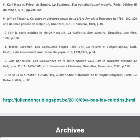
8. Karl Marx et Friedrich Engels,
La Belgique. Etat constitutionnel modèle
, Paris, édition fil
du temps, s. d., pp.285-286.
9. Jeffrey Tyssens,
Origines et développement de la Libre Pensée à Bruxelles
in 1789-1989. 200
ans de libre pensée en Belgique, Charleroi, CAL-Charleroi, 1989, p.16.
10 Voir la carte publiée in Hervé Hasquin,
La Wallonie. Son histoire
, Bruxelles, Luc Pire,
1999, p.158.
11. Marcel Liebman,
Les socialistes belges 1885-1914. La révolte et l’organisation
, Coll.
Histoire du mouvement ouvrier en Belgique, n°3, EVO,1979, p.34.
12. Gita Deneckere,
Les turbulences de la Belle époque 1878-1905
in
Nouvelle histoire de
Belgique. Vol.1 : 1830-1905
, coll. Questions à l’histoire, Bruxelles, Complexe, 2005, p.129.
13. In sous la direction d’Alain Rey,
Dictionnaire historique de la langue française
, Paris, Le
Robert, 2006, p.593.
http://juliendohet.blogspot.be/2016/09/a-bas-les-calotins.html
Archives