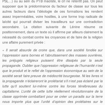
PSL…) ou au sein du PTB maoïste, le cri ne retentit pas. On peut
supposer que la prédominance du facteur de classe sur tous les
autres facteurs dans l’idéologie de ces formations les rendent
assez imperméables, voire hostiles, à une forme trop radicale de
laïcité qui pourrait diviser les travailleurs sur une contradiction
secondaire. La citation suivante de Lénine résume ce
positionnement, dans un texte où il affirme par ailleurs clairement la
nécessité du combat contre les croyances et de faire de la religion
une affaire purement privée :
«
Il serait absurde de croire que, dans une société fondée sur
l’oppression sans bornes et l’abrutissement des masses ouvrières,
les préjugés religieux puissent être dissipés par la seule
propagande. Oublier que l’oppression religieuse de l’humanité n’est
que le produit et le reflet de l’oppression économique au sein de la
société serait faire preuve de médiocrité bourgeoise. Ni les livres ni
la propagande n’éclaireront le prolétariat s’il n’est pas éclairé par la
lutte qu’il soutient lui-même contre les forces ténébreuses du
capitalisme. L’unité de cette lutte réellement révolutionnaire de la
classe opprimée combattant pour se créer un paradis sur la terre
nous importe plus que l’unité d’opinion des prolétaires sur le