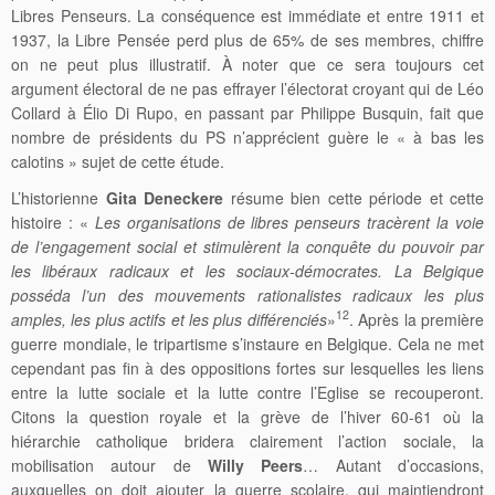
Libres Penseurs. La conséquence est immédiate et entre 1911 et
1937, la Libre Pensée perd plus de 65% de ses membres, chiffre
on ne peut plus illustratif. À noter que ce sera toujours cet
argument électoral de ne pas effrayer l’électorat croyant qui de Léo
Collard à Élio Di Rupo, en passant par Philippe Busquin, fait que
nombre de présidents du PS n’apprécient guère le « à bas les
calotins » sujet de cette étude.
L’historienne
Gita Deneckere
résume bien cette période et cette
histoire : «
Les organisations de libres penseurs tracèrent la voie
de l’engagement social et stimulèrent la conquête du pouvoir par
les libéraux radicaux et les sociaux-démocrates. La Belgique
posséda l’un des mouvements rationalistes radicaux les plus
12
amples, les plus actifs et les plus différenciés
»
. Après la première
guerre mondiale, le tripartisme s’instaure en Belgique. Cela ne met
cependant pas fin à des oppositions fortes sur lesquelles les liens
entre la lutte sociale et la lutte contre l’Eglise se recouperont.
Citons la question royale et la grève de l’hiver 60-61 où la
hiérarchie catholique bridera clairement l’action sociale, la
mobilisation autour de
Willy Peers
… Autant d’occasions,
auxquelles on doit ajouter la guerre scolaire, qui maintiendront