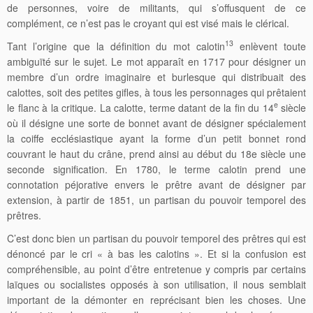
de personnes, voire de militants, qui s’offusquent de ce
complément, ce n’est pas le croyant qui est visé mais le clérical.
13
Tant l’origine que la définition du mot calotin
enlèvent toute
ambiguïté sur le sujet. Le mot apparaît en 1717 pour désigner un
membre d’un ordre imaginaire et burlesque qui distribuait des
calottes, soit des petites gifles, à tous les personnages qui prêtaient
e
le flanc à la critique. La calotte, terme datant de la fin du 14
siècle
où il désigne une sorte de bonnet avant de désigner spécialement
la coiffe ecclésiastique ayant la forme d’un petit bonnet rond
couvrant le haut du crâne, prend ainsi au début du 18e siècle une
seconde signification. En 1780, le terme calotin prend une
connotation péjorative envers le prêtre avant de désigner par
extension, à partir de 1851, un partisan du pouvoir temporel des
prêtres.
C’est donc bien un partisan du pouvoir temporel des prêtres qui est
dénoncé par le cri « à bas les calotins ». Et si la confusion est
compréhensible, au point d’être entretenue y compris par certains
laïques ou socialistes opposés à son utilisation, il nous semblait
important de la démonter en reprécisant bien les choses. Une