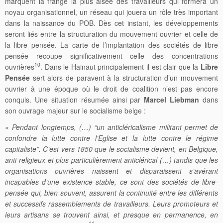
marquent la frange la plus aisée des travailleurs qui formera un
noyau organisationnel, un réseau qui jouera un rôle très important
dans la naissance du POB. Dès cet instant, les développements
seront liés entre la structuration du mouvement ouvrier et celle de
la libre pensée. La carte de l’implantation des sociétés de libre
pensée recoupe significativement celle des concentrations
10
ouvrières
. Dans le Hainaut principalement il est clair que la
Libre
Pensée
sert alors de paravent à la structuration d’un mouvement
ouvrier à une époque où le droit de coalition n’est pas encore
conquis. Une situation résumée ainsi par
Marcel Liebman
dans
son ouvrage majeur sur le socialisme belge :
«
Pendant longtemps, (…) “un anticléricalisme militant permet de
confondre la lutte contre l’Eglise et la lutte contre le régime
capitaliste”. C’est vers 1850 que le socialisme devient, en Belgique,
anti-religieux et plus particulièrement anticlérical (…) tandis que les
organisations ouvrières naissent et disparaissent s’avérant
incapables d’une existence stable, ce sont des sociétés de libre-
pensée qui, bien souvent, assurent la continuité entre les différents
et successifs rassemblements de travailleurs. Leurs promoteurs et
leurs artisans se trouvent ainsi, et presque en permanence, en