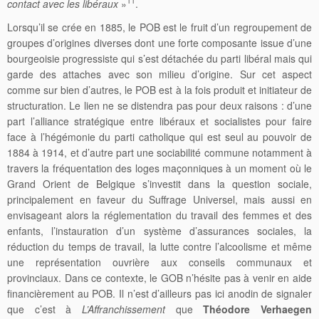
11
contact avec les libéraux
»
.
Lorsqu’il se crée en 1885, le POB est le fruit d’un regroupement de
groupes d’origines diverses dont une forte composante issue d’une
bourgeoisie progressiste qui s’est détachée du parti libéral mais qui
garde des attaches avec son milieu d’origine. Sur cet aspect
comme sur bien d’autres, le POB est à la fois produit et initiateur de
structuration. Le lien ne se distendra pas pour deux raisons : d’une
part l’alliance stratégique entre libéraux et socialistes pour faire
face à l’hégémonie du parti catholique qui est seul au pouvoir de
1884 à 1914, et d’autre part une sociabilité commune notamment à
travers la fréquentation des loges maçonniques à un moment où le
Grand Orient de Belgique s’investit dans la question sociale,
principalement en faveur du Suffrage Universel, mais aussi en
envisageant alors la réglementation du travail des femmes et des
enfants, l’instauration d’un système d’assurances sociales, la
réduction du temps de travail, la lutte contre l’alcoolisme et même
une représentation ouvrière aux conseils communaux et
provinciaux. Dans ce contexte, le GOB n’hésite pas à venir en aide
financièrement au POB. Il n’est d’ailleurs pas ici anodin de signaler
que c’est à
L’Affranchissement
que
Théodore Verhaegen