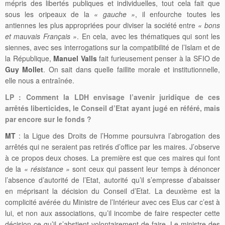
mépris des libertés publiques et individuelles, tout cela fait que
sous les oripeaux de la
« gauche »
, il enfourche toutes les
antiennes les plus appropriées pour diviser la société entre
« bons
et mauvais Français »
. En cela, avec les thématiques qui sont les
siennes, avec ses interrogations sur la compatibilité de l’Islam et de
la République,
Manuel Valls
fait furieusement penser à la SFIO de
Guy Mollet
. On sait dans quelle faillite morale et institutionnelle,
elle nous a entraînée.
LP : Comment la LDH envisage l’avenir juridique de ces
arrêtés liberticides, le Conseil d’Etat ayant jugé en référé, mais
par encore sur le fonds ?
MT
: la Ligue des Droits de l’Homme poursuivra l’abrogation des
arrêtés qui ne seraient pas retirés d’office par les maires. J’observe
à ce propos deux choses. La première est que ces maires qui font
de la
« résistance »
sont ceux qui passent leur temps à dénoncer
l’absence d’autorité de l’Etat, autorité qu’il s’empresse d’abaisser
en méprisant la décision du Conseil d’Etat. La deuxième est la
complicité avérée du Ministre de l’Intérieur avec ces Elus car c’est à
lui, et non aux associations, qu’il incombe de faire respecter cette
décision ce qu’il s’abstient volontairement de faire. Le ministre des