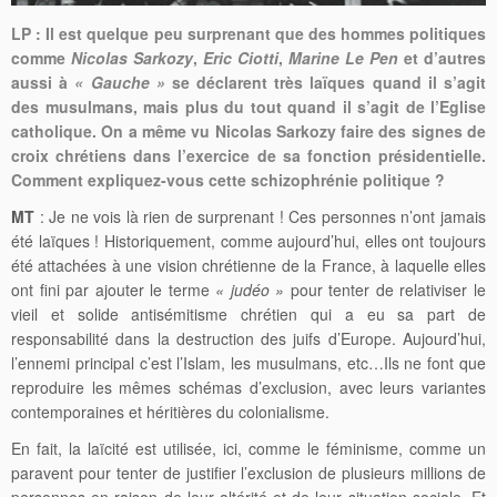
LP : Il est quelque peu surprenant que des hommes politiques
comme
Nicolas Sarkozy
,
Eric Ciotti
,
Marine Le Pen
et d’autres
aussi à
« Gauche »
se déclarent très laïques quand il s’agit
des musulmans, mais plus du tout quand il s’agit de l’Eglise
catholique. On a même vu Nicolas Sarkozy faire des signes de
croix chrétiens dans l’exercice de sa fonction présidentielle.
Comment expliquez-vous cette schizophrénie politique ?
MT
: Je ne vois là rien de surprenant ! Ces personnes n’ont jamais
été laïques ! Historiquement, comme aujourd’hui, elles ont toujours
été attachées à une vision chrétienne de la France, à laquelle elles
ont fini par ajouter le terme
« judéo »
pour tenter de relativiser le
vieil et solide antisémitisme chrétien qui a eu sa part de
responsabilité dans la destruction des juifs d’Europe. Aujourd’hui,
l’ennemi principal c’est l’Islam, les musulmans, etc…Ils ne font que
reproduire les mêmes schémas d’exclusion, avec leurs variantes
contemporaines et héritières du colonialisme.
En fait, la laïcité est utilisée, ici, comme le féminisme, comme un
paravent pour tenter de justifier l’exclusion de plusieurs millions de
personnes en raison de leur altérité et de leur situation sociale. Et