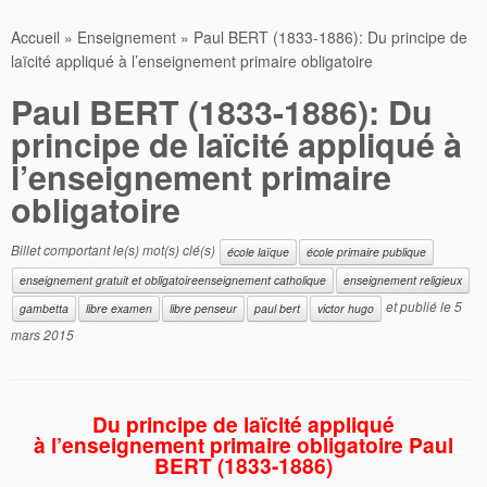
Accueil
»
Enseignement
»
Paul BERT (1833-1886): Du principe de
laïcité appliqué à l’enseignement primaire obligatoire
Paul BERT (1833-1886): Du
principe de laïcité appliqué à
l’enseignement primaire
obligatoire
Billet comportant le(s) mot(s) clé(s)
école laïque
école primaire publique
enseignement gratuit et obligatoireenseignement catholique
enseignement religieux
et publié le
5
gambetta
libre examen
libre penseur
paul bert
victor hugo
mars 2015
Du principe de laïcité appliqué
à l’enseignement primaire obligatoire
Paul
BERT (1833-1886)