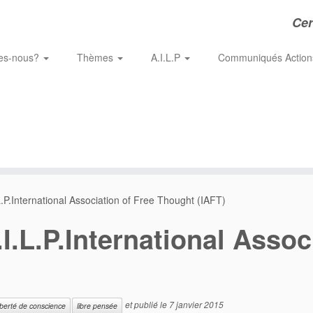
Cer
es-nous?
Thèmes
A.I.L.P
Communiqués Actio
.P.International Association of Free Thought (IAFT)
.L.P.
International Assoc
et publié le
7 janvier 2015
iberté de conscience
libre pensée