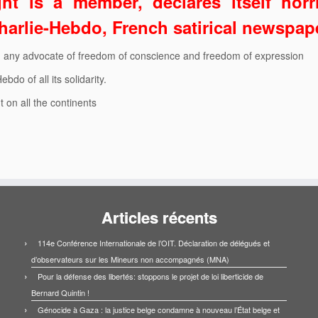
ht is a member, declares itself horr
harlie-Hebdo, French satirical newspap
at, any advocate of freedom of conscience and freedom of expression
bdo of all its solidarity.
 on all the continents
Articles récents
114e Conférence Internationale de l’OIT. Déclaration de délégués et
d’observateurs sur les Mineurs non accompagnés (MNA)
Pour la défense des libertés: stoppons le projet de loi liberticide de
Bernard Quintin !
Génocide à Gaza : la justice belge condamne à nouveau l’État belge et