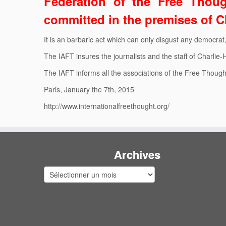
Federation of the Free Thoug
committed in the premises of C
It is an barbaric act which can only disgust any democr
The IAFT insures the journalists and the staff of Charlie-He
The IAFT informs all the associations of the Free Thought
Paris, January the 7th, 2015
http://www.internationalfreethought.org/
Archives
Archives