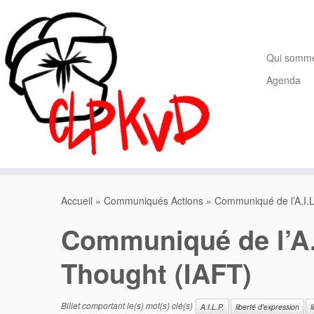
Passer
au
contenu
Qui somm
Agenda
Accueil
»
Communiqués Actions
»
Communiqué de l’A.I.L
Communiqué de l’A.I
Thought (IAFT)
Billet comportant le(s) mot(s) clé(s)
A.I.L.P.
liberté d'expression
l