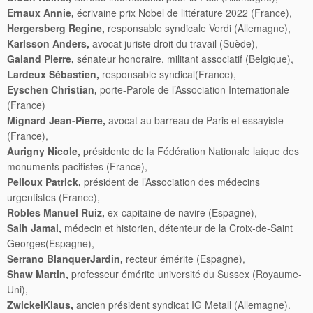
Ernaux Annie,
écrivaine prix Nobel de littérature 2022 (France),
Hergersberg Regine,
responsable syndicale Verdi (Allemagne),
Karlsson Anders,
avocat juriste droit du travail (Suède),
Galand Pierre,
sénateur honoraire, militant associatif (Belgique),
Lardeux Sébastien,
responsable syndical(France),
Eyschen Christian,
porte-Parole de l’Association Internationale
(France)
Mignard Jean-Pierre,
avocat au barreau de Paris et essayiste
(France),
Aurigny Nicole,
présidente de la Fédération Nationale laïque des
monuments pacifistes (France),
Pelloux Patrick,
président de l’Association des médecins
urgentistes (France),
Robles Manuel Ruiz,
ex-capitaine de navire (Espagne),
Salh Jamal,
médecin et historien, détenteur de la Croix-de-Saint
Georges(Espagne),
Serrano BlanquerJardin,
recteur émérite (Espagne),
Shaw Martin,
professeur émérite université du Sussex (Royaume-
Uni),
ZwickelKlaus,
ancien président syndicat IG Metall (Allemagne).