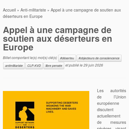
Accueil
»
Anti-militariste
»
Appel à une campagne de soutien aux
déserteurs en Europe
Appel à une campagne de
soutien aux déserteurs en
Europe
Billet comportant le(s) mot(s) clé(s)
#déserteu
#objecteurs de consciencence
et publié le
29 juin 2026
antimilitariste
CLP-KVD
libre pensée
Les autorités
de l’Union
européenne
discutent
actuellement
de mesures
sévères visant