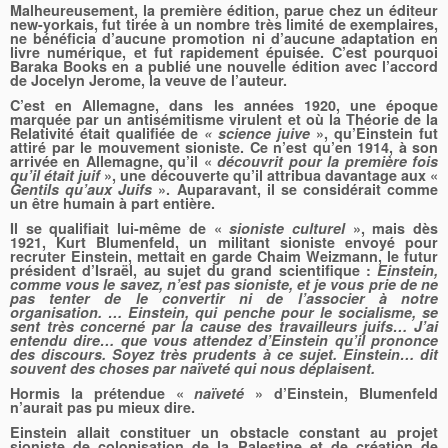
Malheureusement, la première édition, parue chez un éditeur
new-yorkais, fut tirée à un nombre très limité de exemplaires,
ne bénéficia d’aucune promotion ni d’aucune adaptation en
livre numérique, et fut rapidement épuisée. C’est pourquoi
Baraka Books en a publié une nouvelle édition avec l’accord
de Jocelyn Jerome, la veuve de l’auteur.
C’est en Allemagne, dans les années 1920, une époque
marquée par un antisémitisme virulent et où la Théorie de la
Relativité était qualifiée de
« science juive
», qu’Einstein fut
attiré par le mouvement sioniste. Ce n’est qu’en 1914, à son
arrivée en Allemagne, qu’il «
découvrit pour la première fois
qu’il était juif
», une découverte qu’il attribua davantage aux «
Gentils qu’aux Juifs
». Auparavant, il se considérait comme
un être humain à part entière.
Il se qualifiait lui-même de «
sioniste culturel
», mais dès
1921, Kurt Blumenfeld, un militant sioniste envoyé pour
recruter Einstein, mettait en garde Chaim Weizmann, le futur
président d’Israël, au sujet du grand scientifique :
Einstein
,
comme vous le savez, n’est pas sioniste, et je vous prie de ne
pas tenter de le convertir ni de l’associer à notre
organisation. … Einstein, qui penche pour le socialisme, se
sent très concerné par la cause des travailleurs juifs… J’ai
entendu dire… que vous attendez d’Einstein qu’il prononce
des discours. Soyez très prudents à ce sujet. Einstein… dit
souvent des choses par naïveté qui nous déplaisent.
Hormis la prétendue «
naïveté
» d’Einstein, Blumenfeld
n’aurait pas pu mieux dire.
Einstein allait constituer un obstacle constant au projet
sioniste de colonisation de la Palestine et de création de