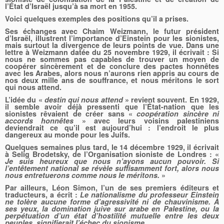
l’État d’Israël jusqu’à sa mort en 1955.
Voici quelques exemples des positions qu’il a prises.
Ses échanges avec Chaim Weizmann, le futur président
d’Israël, illustrent l’importance d’Einstein pour les sionistes,
mais surtout la divergence de leurs points de vue. Dans une
lettre à Weizmann datée du 25 novembre 1929, il écrivait : Si
nous ne sommes pas capables de trouver un moyen de
coopérer sincèrement et de conclure des pactes honnêtes
avec les Arabes, alors nous n’aurons rien appris au cours de
nos deux mille ans de souffrance, et nous méritons le sort
qui nous attend.
L’idée du «
destin qui nous attend
» revient souvent. En 1929,
il semble avoir déjà pressenti que l’État-nation que les
sionistes rêvaient de créer sans «
coopération sincère ni
accords honnêtes
» avec leurs voisins palestiniens
deviendrait ce qu’il est aujourd’hui : l’endroit le plus
dangereux au monde pour les Juifs.
Quelques semaines plus tard, le 14 décembre 1929, il écrivait
à Selig Brodetsky, de l’Organisation sioniste de Londres : «
Je suis heureux que nous n’ayons aucun pouvoir. Si
l’entêtement national se révèle suffisamment fort, alors nous
nous entretuerons comme nous le méritons.
»
Par ailleurs, Léon Simon, l’un de ses premiers éditeurs et
traducteurs, a écrit :
Le nationalisme du professeur Einstein
ne tolère aucune forme d’agressivité ni de chauvinisme. À
ses yeux, la domination juive sur arabe en Palestine, ou la
perpétuation d’un état d’hostilité mutuelle entre les deux
peuples, signifierait l’échec du sionisme.