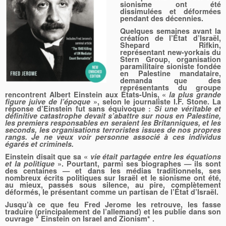
sionisme ont été
dissimulées et déformées
pendant des décennies.
Quelques semaines avant la
création de l’État d’Israël,
Shepard Rifkin,
représentant new-yorkais du
Stern Group, organisation
paramilitaire sioniste fondée
en Palestine mandataire,
demanda que des
représentants du groupe
rencontrent Albert Einstein aux États-Unis, «
la plus grande
figure juive de l’époque
», selon le journaliste I.F. Stone. La
réponse d’Einstein fut sans équivoque :
Si une véritable et
définitive catastrophe devait s’abattre sur nous en Palestine,
les premiers responsables en seraient les Britanniques, et les
seconds, les organisations terroristes issues de nos propres
rangs. Je ne veux voir personne associé à ces individus
égarés et criminels.
Einstein disait que sa «
vie était partagée entre les équations
et la politique
». Pourtant, parmi ses biographes — ils sont
des centaines — et dans les médias traditionnels, ses
nombreux écrits politiques sur Israël et le sionisme ont été,
au mieux, passés sous silence, au pire, complètement
déformés, le présentant comme un partisan de l’État d’Israël.
Jusqu’à ce que feu Fred Jerome les retrouve, les fasse
traduire (principalement de l’allemand) et les publie dans son
ouvrage *
Einstein on Israel and Zionism
* .