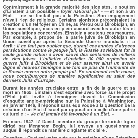
Contrairement à la grande majorité des sionistes, le soutien
d’Einstein à un possible «
foyer national juif
» — et non à un
État — ne se limitait pas à la Palestine. Son engagement
n’avait rien de religieux. Certains sionistes préconisaient la
création d’un tel foyer en Chine, au Pérou ou à Birobidjan, en
Union soviétique, mais en plein accord avec les autorités et
les populations concernées. Einstein a soutenu ces mesures.
Par exemple, à propos de la patrie juive de Birobidjan en
Union soviétique après la Seconde Guerre mondiale, il a
écrit :
Il ne faut pas oublier que, durant ces années d’atroces
persécutions contre le peuple juif, la Russie soviétique fut la
seule grande nation à avoir sauvé des centaines de milliers
de vies juives.
L’initiative d’installer 30 000 orphelins de
guerre juifs à Birobidjan et de leur assurer ainsi un avenir
digne et heureux témoigne une fois de plus de l’humanité de
la Russie envers notre peuple juif. En soutenant cette cause,
nous contribuerons de manière significative au salut des
derniers Juifs d’Europe.
Durant les années cruciales entre la fin de la guerre et sa
mort en 1955, Einstein s’est exprimé avec force sur le projet
d’État juif. Invité à témoigner devant la Commission
d’enquête anglo-américaine sur la Palestine à Washington,
en janvier 1946, il répondit sans équivoque à la question de la
création d’un État d’Israël par opposition à celle d’une patrie
culturelle : «
Je n’ai jamais été favorable à un État.
»
En mars 1947, IZ David, membre du groupe terroriste Irgun
dirigé par Menahem Begin, lui envoya un questionnaire
auquel il répondit de manière cinglante et claire :
Question :
Quel est votre avis sur la création d’une Palestine