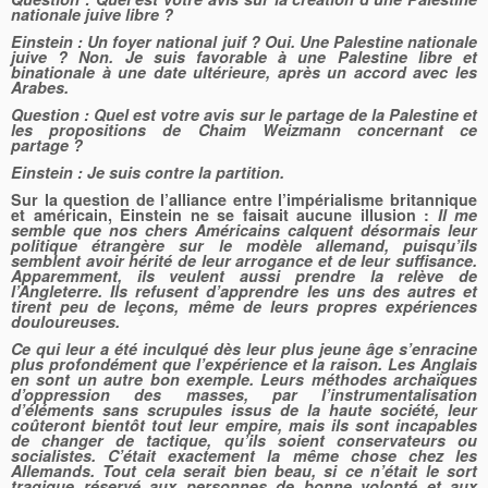
nationale juive libre ?
Einstein :
Un foyer national juif ? Oui. Une Palestine nationale
juive ? Non. Je suis favorable à une Palestine libre et
binationale à une date ultérieure, après un accord avec les
Arabes.
Question :
Quel est votre avis sur le partage de la Palestine et
les propositions de Chaim Weizmann concernant ce
partage ?
Einstein :
Je suis contre la partition.
Sur la question de l’alliance entre l’impérialisme britannique
et américain, Einstein ne se faisait aucune illusion :
Il me
semble que nos chers Américains calquent désormais leur
politique étrangère sur le modèle allemand, puisqu’ils
semblent avoir hérité de leur arrogance et de leur suffisance.
Apparemment, ils veulent aussi prendre la relève de
l’Angleterre. Ils refusent d’apprendre les uns des autres et
tirent peu de leçons, même de leurs propres expériences
douloureuses.
Ce qui leur a été inculqué dès leur plus jeune âge s’enracine
plus profondément que l’expérience et la raison. Les Anglais
en sont un autre bon exemple. Leurs méthodes archaïques
d’oppression des masses, par l’instrumentalisation
d’éléments sans scrupules issus de la haute société, leur
coûteront bientôt tout leur empire, mais ils sont incapables
de changer de tactique, qu’ils soient conservateurs ou
socialistes. C’était exactement la même chose chez les
Allemands. Tout cela
serait bien beau, si ce n’était le sort
tragique réservé aux personnes de bonne volonté et aux