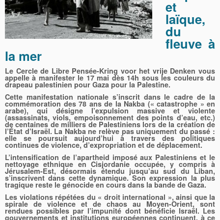
et
laïque,
du
fleuve à
la mer
Le Cercle de Libre Pensée-Kring voor het vrije Denken vous
appelle à manifester le 17 mai dès 14h sous les couleurs du
drapeau palestinien pour Gaza pour la Palestine.
Cette manifestation nationale s’inscrit dans le cadre de la
commémoration des 78 ans de la Nakba (« catastrophe » en
arabe), qui désigne l’expulsion massive et violente
(assassinats, viols, empoisonnement des points d’eau, etc.)
de centaines de milliers de Palestiniens lors de la création de
l’État d’Israël. La Nakba ne relève pas uniquement du passé :
elle se poursuit aujourd’hui à travers des politiques
continues de violence, d’expropriation et de déplacement.
L’intensification de l’apartheid imposé aux Palestiniens et le
nettoyage ethnique en Cisjordanie occupée, y compris à
Jérusalem-Est, désormais étendu jusqu’au sud du Liban,
s’inscrivent dans cette dynamique. Son expression la plus
tragique reste le génocide en cours dans la bande de Gaza.
Les violations répétées du « droit international », ainsi que la
spirale de violence et de chaos au Moyen-Orient, sont
rendues possibles par l’impunité dont bénéficie Israël. Les
gouvernements et institutions européennes continuent, à ce