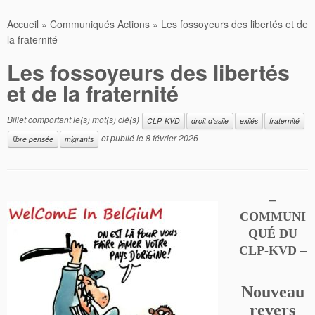
Accueil
»
Communiqués Actions
»
Les fossoyeurs des libertés et de
la fraternité
Les fossoyeurs des libertés
et de la fraternité
Billet comportant le(s) mot(s) clé(s)
CLP-KVD
droit d'asile
exilés
fraternité
et publié le
8 février 2026
libre pensée
migrants
–
COMMUNI
QUÉ DU
CLP-KVD –
Nouveau
revers