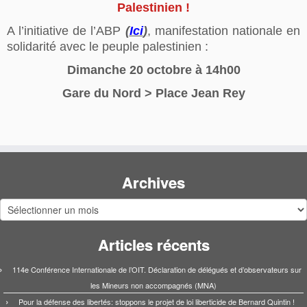
Palestinien !
A l’initiative de l’ABP
(
Ici
)
, manifestation nationale en
solidarité avec le peuple palestinien :
Dimanche 20 octobre à 14h00
Gare du Nord >
Place Jean Rey
Archives
Archives
Articles récents
114e Conférence Internationale de l’OIT. Déclaration de délégués et d’observateurs sur
les Mineurs non accompagnés (MNA)
Pour la défense des libertés: stoppons le projet de loi liberticide de Bernard Quintin !