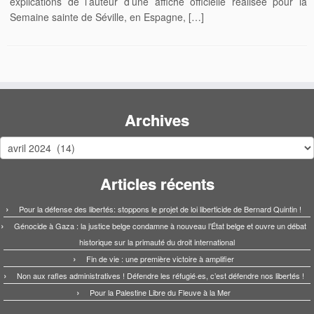
explications de l’auteur d’une affiche officielle réalisée pour la
Semaine sainte de Séville, en Espagne, […]
Archives
Archives
Articles récents
Pour la défense des libertés: stoppons le projet de loi liberticide de Bernard Quintin !
Génocide à Gaza : la justice belge condamne à nouveau l’État belge et ouvre un débat
historique sur la primauté du droit international
Fin de vie : une première victoire à amplifier
Non aux rafles administratives ! Défendre les réfugié·es, c’est défendre nos libertés !
Pour la Palestine Libre du Fleuve à la Mer