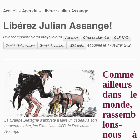
Accueil
»
Agenda
»
Libérez Julian Assange!
Libérez Julian Assange!
Billet comportant le(s) mot(s) clé(s)
Assange
Chelsea Manning
CLP-KVD
et publié le
17 février 2024
liberté d'information
liberté de presse
WikiLeaks
Comme
ailleurs
dans le
monde,
rassemb
La Grande Bretagne s’apprête à faire un cadeau à son
lons-
nouveau maître, les Etats-Unis. ©FB de Free Julian
Assange
nous à