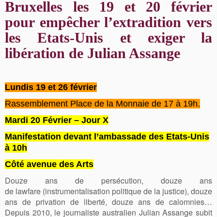
Bruxelles les 19 et 20 février
pour empêcher l’extradition vers
les Etats-Unis et exiger la
libération de Julian Assange
Lundis
19 et 26 février
Rassemblement Place de la Monnaie de 17 à 19h.
Mardi 20 Février – Jour X
Manifestation devant l’ambassade des Etats-Unis
à 10h
Côté avenue des Arts
Douze ans de persécution, douze ans
de lawfare (instrumentalisation politique de la justice), douze
ans de privation de liberté, douze ans de calomnies…
Depuis 2010, le journaliste australien Julian Assange subit