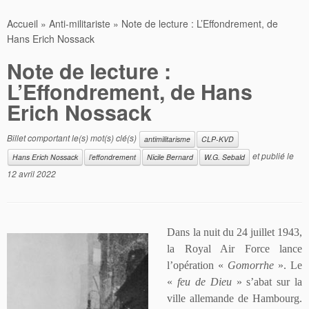
Accueil
»
Anti-militariste
»
Note de lecture : L’Effondrement, de
Hans Erich Nossack
Note de lecture :
L’Effondrement, de Hans
Erich Nossack
Billet comportant le(s) mot(s) clé(s)
antimilitarisme
CLP-KVD
et publié le
Hans Erich Nossack
l’effondrement
Nicile Bernard
W.G. Sebald
12 avril 2022
Dans la nuit du 24 juillet 1943,
la Royal Air Force lance
l’opération «
Gomorrh
e
». Le
«
feu de Dieu
» s’abat sur la
ville allemande de Hambourg.