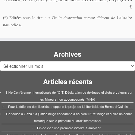
€
(*)
E
ditées sous le titre : «
De la destruction comme élément de l’histoire
naturelle
».
Archives
Archives
Articles récents
114e Conférence Internationale de l’OIT. Déclaration de délégués et d’observateurs sur
les Mineurs non accompagnés (MNA)
Pour la défense des libertés: stoppons le projet de loi liberticide de Bernard Quintin !
Génocide à Gaza : la justice belge condamne à nouveau l’État belge et ouvre un débat
historique sur la primauté du droit international
Fin de vie : une première victoire à amplifier
Non aux rafles administratives ! Défendre les réfugié·es, c’est défendre nos libertés !