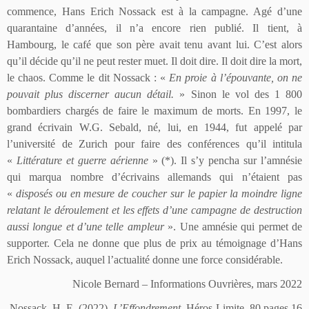
commence, Hans Erich Nossack est à la campagne. Agé d’une
quarantaine d’années, il n’a encore rien publié. Il tient, à
Hambourg, le café que son père avait tenu avant lui. C’est alors
qu’il décide qu’il ne peut rester muet. Il doit dire. Il doit dire la mort,
le chaos. Comme le dit Nossack : «
En proie à l’épouvante, on ne
pouvait plus discerner aucun détail.
» Sinon le vol des 1 800
bombardiers chargés de faire le maximum de morts. En 1997, le
grand écrivain W.G. Sebald, né, lui, en 1944, fut appelé par
l’université de Zurich pour faire des conférences qu’il intitula
«
Littérature et guerre aérienne
» (*). Il s’y pencha sur l’amnésie
qui marqua nombre d’écrivains allemands qui n’étaient pas
«
disposés ou en mesure de coucher sur le papier la moindre ligne
relatant le déroulement et les effets d’une campagne de destruction
aussi longue et d’une telle ampleur
». Une amnésie qui permet de
supporter. Cela ne donne que plus de prix au témoignage d’Hans
Erich Nossack, auquel l’actualité donne une force considérable.
Nicole Bernard – Informations Ouvrières, mars 2022
Nossack, H. E. (2022).
L’Effondrement.
Héros-Limite, 80 pages 16