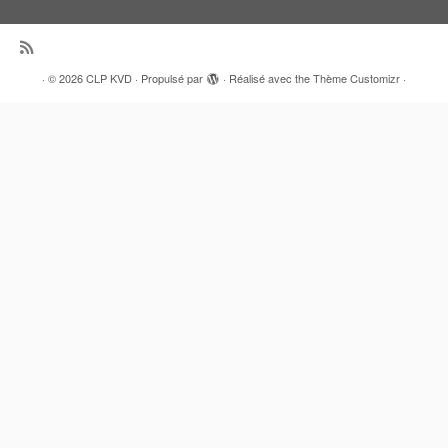
·
© 2026
CLP KVD
·
Propulsé par
·
Réalisé avec the
Thème Customizr
·