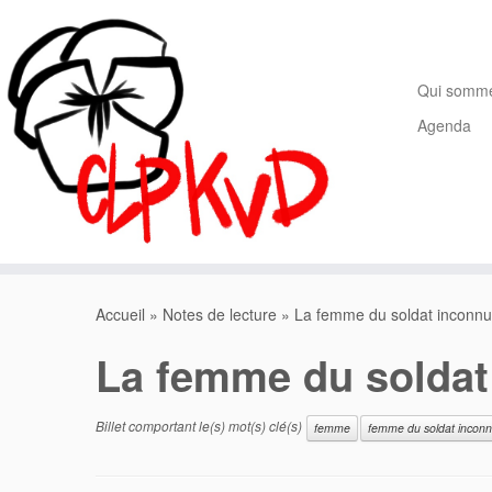
Passer
au
contenu
Qui somm
Agenda
Accueil
»
Notes de lecture
»
La femme du soldat inconnu
La femme du soldat
Billet comportant le(s) mot(s) clé(s)
femme
femme du soldat incon