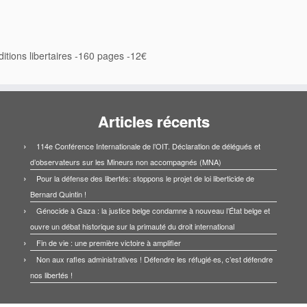
itions libertaires -160 pages -12€
Articles récents
114e Conférence Internationale de l’OIT. Déclaration de délégués et
d’observateurs sur les Mineurs non accompagnés (MNA)
Pour la défense des libertés: stoppons le projet de loi liberticide de
Bernard Quintin !
Génocide à Gaza : la justice belge condamne à nouveau l’État belge et
ouvre un débat historique sur la primauté du droit international
Fin de vie : une première victoire à amplifier
Non aux rafles administratives ! Défendre les réfugié·es, c’est défendre
nos libertés !