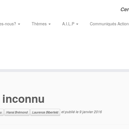
Cer
es-nous?
Thèmes
A.I.L.P
Communiqués Actio
 inconnu
et publié le
9 janvier 2016
nu
Hansi Brémond
Laurence Biberfeld