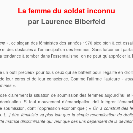
La femme du soldat inconnu
par Laurence Biberfeld
mme »
, ce slogan des féministes des années 1970 sied bien à cet essa
e et des obstacles à l’émancipation des femmes. Sans forcément partag
a tendance à tomber dans l’essentialisme, on ne peut qu’apprécier la l
e un outil précieux pour tous ceux qui se battent pour l’égalité en dr
 de leur corps et de leur conscience. Comme l’affirme l’auteure «
auc
femmes
».
se clairement la situation de soumission des femmes aujourd’hui et le 
 domination. Si tout mouvement d’émancipation doit intégrer l’émancip
de soumission, dont l’oppression économique ; «
On a construit dès l
s. […] être féministe va plus loin que la simple revendication de droit
tte matrice discriminante qui veut que des uns dépendent de la dévalor